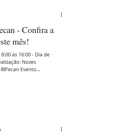
a
can - Confira a
ste mês!
:00 às 16:00 - Dia de
alização: Nozes
IBPecan Evento...
a