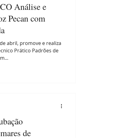
O Análise e
Noz Pecan com
da
de abril, promove e realiza
écnico Prático Padrões de
m...
dubação
omares de