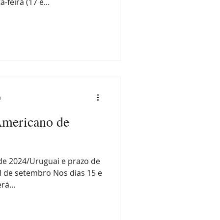
-feira (17 e...
a
Americano de
de 2024/Uruguai e prazo de
al de setembro Nos dias 15 e
á...