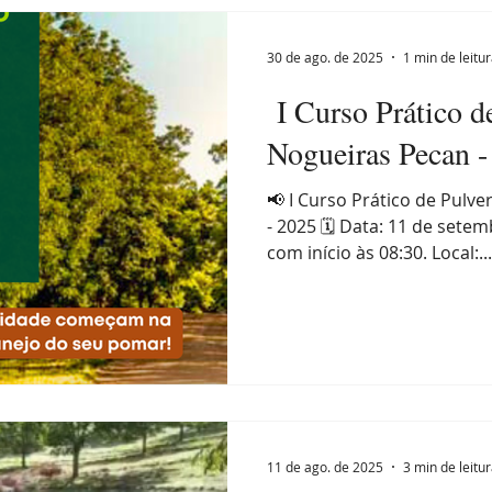
Eventos
ENAPecan
Exportação
História da pecan
30 de ago. de 2025
1 min de leitu
I Curso Prático d
 semanal
Noz-pecan
Notícias
Nutrição
O IBP
Nogueiras Pecan -
📢 I Curso Prático de Pulverização em Nogueiras Pecan
Expointer
Festividades
Publicações
Associa
- 2025 🗓 Data: 11 de setembro de 2025, terça-feira,
com início às 08:30. Local:...
11 de ago. de 2025
3 min de leitu