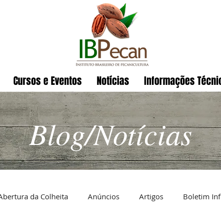
Cursos e Eventos
Notícias
Informações Técni
Blog/Notícias
Abertura da Colheita
Anúncios
Artigos
Boletim In