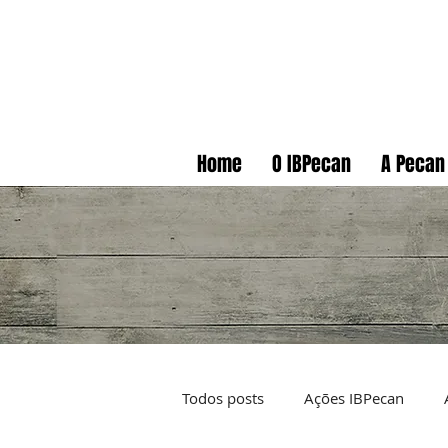
Home
O IBPecan
A Pecan
Todos posts
Ações IBPecan