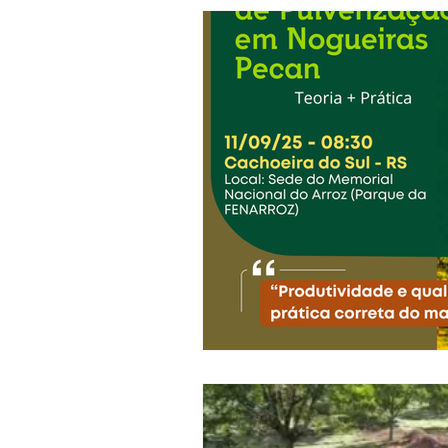
Comunicados
Cursos
Informações técnicas
News
Receitas
Segredos da Pecan
Revista Brasil Pecan