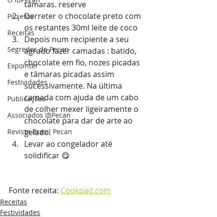
tâmaras. reserve
Derreter o chocolate preto com 
Projetos
os restantes 30ml leite de coco
Receitas
Depois num recipiente a seu 
Segredos da Pecan
agrado fazer camadas : batido, 
chocolate em fio, nozes picadas 
Expointer
e tâmaras picadas assim 
Festividades
sucessivamente. Na última 
camada com ajuda de um cabo 
Publicações
de colher mexer ligeiramente o 
Associados IBPecan
chocolate para dar de arte ao 
Revista Brasil Pecan
gelado.
Levar ao congelador até 
solidificar 😋
Fonte receita: 
Cookpad.com
Receitas
Festividades