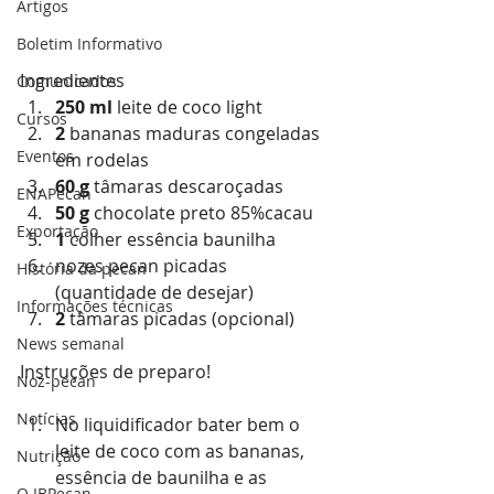
Artigos
Boletim Informativo
Ingredientes
Comunicados
250 ml
leite de coco
 light
Cursos
2
bananas
 maduras congeladas 
Eventos
em rodelas
60 g
 tâmaras descaroçadas
ENAPecan
50 g
chocolate
 preto 85%cacau
Exportação
1
 colher essência baunilha
nozes
 pecan picadas 
História da pecan
(quantidade de desejar)
Informações técnicas
2
 tâmaras picadas (opcional)
News semanal
Instruções de preparo!
Noz-pecan
Notícias
No liquidificador bater bem o 
leite de coco com as bananas, 
Nutrição
essência de baunilha e as 
O IBPecan