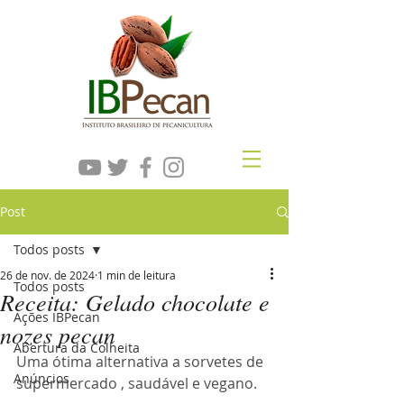
Post
Todos posts
26 de nov. de 2024
1 min de leitura
Todos posts
Receita: Gelado chocolate e
Ações IBPecan
nozes pecan
Abertura da Colheita
Uma ótima alternativa a sorvetes de 
Anúncios
supermercado , saudável e vegano.