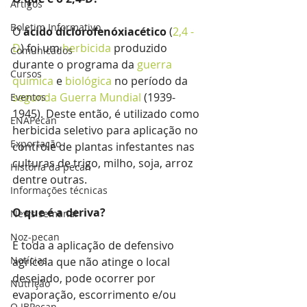
Artigos
Boletim Informativo
O 
ácido diclorofenóxiacético
 (
2,4 - 
D
) foi um 
herbicida
 produzido 
Comunicados
durante o programa da 
guerra 
Cursos
química
 e 
biológica
 no período da 
segunda Guerra Mundial
 (1939-
Eventos
1945). Deste então, é utilizado como 
ENAPecan
herbicida seletivo para aplicação no 
Exportação
controle de plantas infestantes nas 
culturas de trigo, milho, soja, arroz 
História da pecan
dentre outras.
Informações técnicas
O que é a deriva?
News semanal
Noz-pecan
É toda a aplicação de defensivo 
Notícias
agrícola que não atinge o local 
desejado, pode ocorrer por 
Nutrição
evaporação, escorrimento e/ou 
O IBPecan