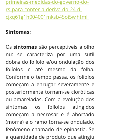
primeiras-medidas-do-governo-do-
rs-para-conter-a-deriva-do-24-d-
cjxq61g1h004001mksb45oi5w.html 
Sintomas:
Os 
sintomas 
são perceptíveis a olho 
nu: se caracteriza por uma sutil 
dobra do folíolo e/ou ondulação dos 
folíolos e até mesmo da folha. 
Conforme o tempo passa, os folíolos 
começam a enrugar severamente e 
posteriormente tornam-se cloróticas 
ou amareladas. Com a evolução dos 
sintomas os folíolos atingidos 
começam a necrosar e é abortado 
(morre) e o ramo torna-se ondulado, 
fenômeno chamado de epinastia. Se 
a quantidade de produto que atingiu 