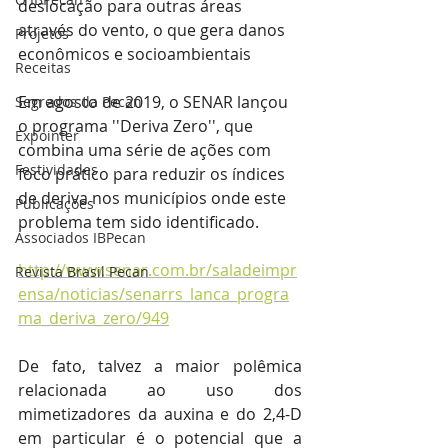
deslocação para outras áreas 
através do vento, o que gera danos 
Projetos
econômicos e socioambientais 
Receitas
Em agosto de 2019, o SENAR lançou 
Segredos da Pecan
o programa ''Deriva Zero'', que 
Expointer
combina uma série de ações com 
Festividades
foco prático para reduzir os índices 
de deriva nos municípios onde este 
Publicações
problema tem sido identificado.
Associados IBPecan
http://www.senar.com.br/saladeimpr
Revista Brasil Pecan
ensa/noticias/senarrs_lanca_progra
ma_deriva_zero/949
De fato, talvez a maior polêmica 
relacionada ao uso dos 
mimetizadores da auxina e do 2,4-D 
em particular é o potencial que a 