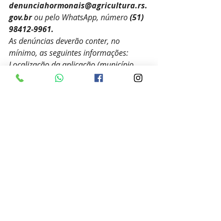
denunciahormonais@agricultura.rs.
gov.br
 ou pelo WhatsApp, número
 (51) 
98412-9961.
As denúncias deverão conter, no 
mínimo, as seguintes informações:
Localização da aplicação (município, 
distrito, localidade, pontos de 
referência);
Data da aplicação/data da detecção 
dos sintomas de fitotoxidade;
Horário da aplicação;
Nome do proprietário/propriedade que 
está aplicando;
Cultura afetada;
Nome do proprietário da propriedade 
afetada.
Sempre que for possível, encaminhar 
fotos e/ou vídeos junto às informações 
da denúncia''.