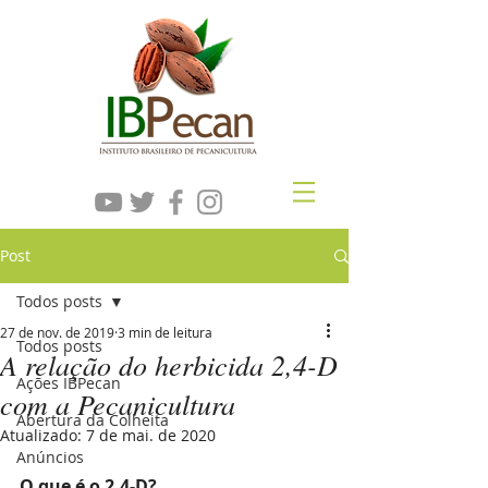
Post
Todos posts
27 de nov. de 2019
3 min de leitura
Todos posts
A relação do herbicida 2,4-D
Ações IBPecan
com a Pecanicultura
Abertura da Colheita
Atualizado:
7 de mai. de 2020
Anúncios
O que é o 2,4-D?