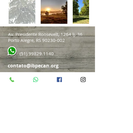
Av. Presidente Roosevelt, 1264 lj. 36
Porto Alegre, RS 90230-002
(51) 99829.1140
contato@ibpecan.org
By Jonas Janner Hamann
Associado produtor IBPecan