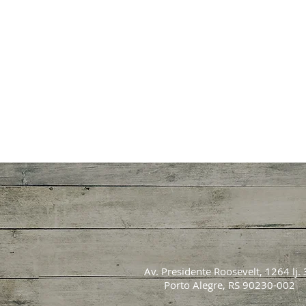
Av. Presidente Roosevelt, 1264 lj. 
Porto Alegre, RS 90230-002