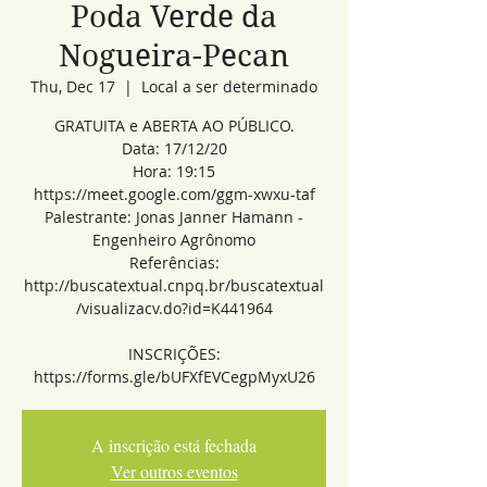
Poda Verde da
Nogueira-Pecan
Thu, Dec 17
  |  
Local a ser determinado
GRATUITA e ABERTA AO PÚBLICO.
Data: 17/12/20
Hora: 19:15
https://meet.google.com/ggm-xwxu-taf
Palestrante: Jonas Janner Hamann -
Engenheiro Agrônomo
Referências:
http://buscatextual.cnpq.br/buscatextual
/visualizacv.do?id=K441964
INSCRIÇÕES:
https://forms.gle/bUFXfEVCegpMyxU26
A inscrição está fechada
Ver outros eventos