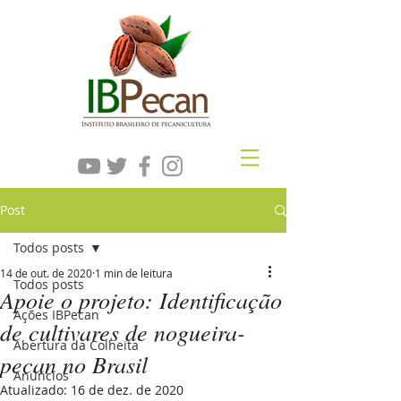
Post
Todos posts
14 de out. de 2020
1 min de leitura
Todos posts
Apoie o projeto: Identificação
Ações IBPecan
de cultivares de nogueira-
Abertura da Colheita
pecan no Brasil
Anúncios
Atualizado:
16 de dez. de 2020