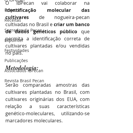
O IBPecan vai colaborar na 
identificação molecular das 
Projetos
cultivares 
de nogueira-pecan 
Receitas
cultivadas no Brasil e 
criar um banco 
Segredos da Pecan
de dados genéticos público 
que 
permita a identificação correta de 
Expointer
cultivares plantadas e/ou vendidas 
Festividades
no país. 
Publicações
Metodologia:
Associados IBPecan
Revista Brasil Pecan
Serão comparadas amostras das 
cultivares plantadas no Brasil, com 
cultivares originárias dos EUA, com 
relação a suas características 
genético-moleculares, utilizando-se 
marcadores moleculares.