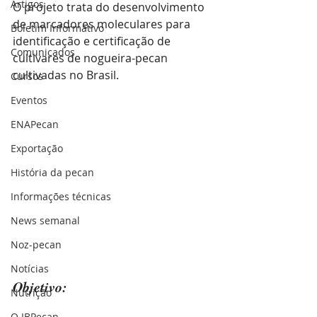
Artigos
O projeto trata do desenvolvimento 
de marcadores moleculares para 
Boletim Informativo
identificação e certificação de 
Comunicados
cultivares de nogueira-pecan 
cultivadas no Brasil. 
Cursos
Eventos
ENAPecan
Exportação
História da pecan
Informações técnicas
News semanal
Noz-pecan
Notícias
Objetivo:
Nutrição
O IBPecan