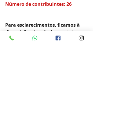
Número de contribuintes: 26
Para esclarecimentos, ficamos à 
disposição através dos contatos:
E-mail: 
contato@ibpecan.org
Fone: (51) 99829.1140