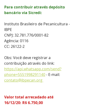
Para contribuir através depósito 
bancário via Sicredi:
Instituto Brasileiro de Pecanicultura - 
IBPE
CNPJ: 32.781.776/0001-82
Agência: 0116
CC: 26122-2
Obs: Você deve registrar a 
contribuição através do link: 
https://api.whatsapp.com/send?
phone=5551998291140
 - E-mail: 
contato@ibpecan.org 
Valor total arrecadado até 
16/12/20: R$ 6.750,00