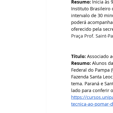
Resumo:
 Inicia às
Receitas
Segredos da Pecan
Instituto Brasileir
intervalo de 30 mi
poderá acompanhar 
Revista Brasil Pecan
oferecido pela secr
Praça Prof. Saint-P
Título:
 Associado 
Resumo:
 Alunos da
Federal do Pampa (
Fazenda Santa Leocá
tema. Paraná e Sant
lado para conferir o
https://cursos.unip
tecnica-ao-pomar-d