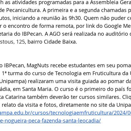
 9h as atividades programadas para a Assembleia Gera
Expointer
Festividades
Publicações
Associa
o de Pecanicultura. A primeira e a segunda chamadas
nutos, iniciando a reunião às 9h30. Quem não puder 
o encontro de forma remota, por link do Google Mee
etaria do IBPecan. A AGO será realizada no auditório d
astous, 125
, bairro Cidade Baixa. 
ao IBPecan, MagNuts recebe estudantes em seu poma
 1ª turma do curso de Tecnologia em Fruticultura da 
Unipampa) realizaram uma visita guiada ao pomar d
dia, em Santa Maria. O curso é o primeiro do país f
a Catarina também deverão ter cursos similares. Cliq
 relato da visita e fotos, diretamente no site da Unip
ampa.edu.br/cursos/tecnologiaemfruticultura/2024/06
e-nogueira-peca-fazenda-santa-leocadia/