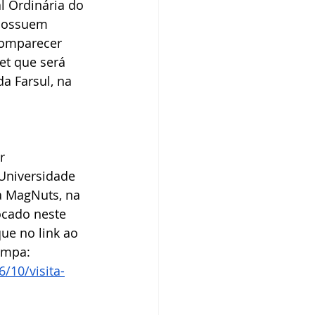
l Ordinária do 
dos IBPecan
 possuem 
comparecer 
t que será 
a Farsul, na 
r 
Universidade 
a MagNuts, na 
ocado neste 
ue no link ao 
ampa: 
/10/visita-