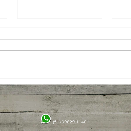
News
Por que a cadeia produtiva da
noz-pecã é tão importante para
o setor?
(51) 99829.1140