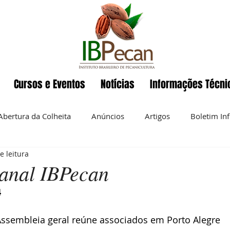
Cursos e Eventos
Notícias
Informações Técni
Abertura da Colheita
Anúncios
Artigos
Boletim In
e leitura
Eventos
ENAPecan
Exportação
História da pecan
anal IBPecan
4
 semanal
Noz-pecan
Notícias
Nutrição
O IBP
ssembleia geral reúne associados em Porto Alegre