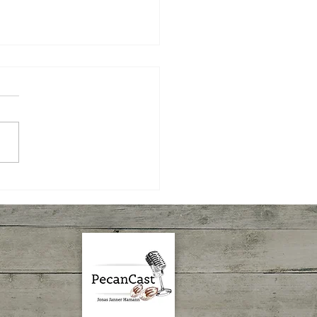
 Semanal IBPecan