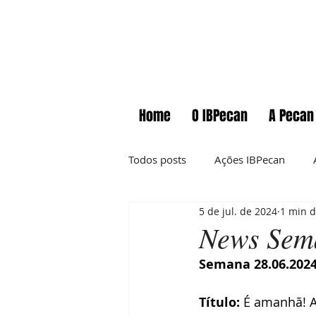
Home
O IBPecan
A Pecan
Todos posts
Ações IBPecan
5 de jul. de 2024
1 min d
Comunicados
Cursos
News Sem
Semana 28.06.202
Informações técnicas
News
Título:
 É amanhã! A