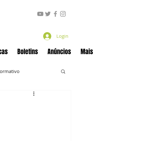
Login
cas
Boletins
Anúncios
Mais
formativo
ecan
Projetos