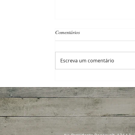
Comentários
Escreva um comentário
Qualidade tem seu preço — e a
“noz” também!