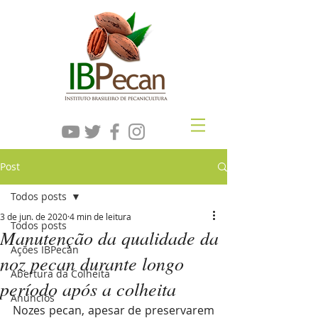
Post
Todos posts
3 de jun. de 2020
4 min de leitura
Todos posts
Manutenção da qualidade da
Ações IBPecan
noz pecan durante longo
Abertura da Colheita
período após a colheita
Anúncios
Nozes pecan, apesar de preservarem 