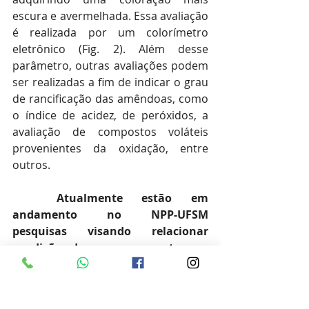
escura e avermelhada. Essa avaliação 
é realizada por um colorímetro 
eletrônico (Fig. 2). Além desse 
parâmetro, outras avaliações podem 
ser realizadas a fim de indicar o grau 
de rancificação das amêndoas, como 
o índice de acidez, de peróxidos, a 
avaliação de compostos voláteis 
provenientes da oxidação, entre 
outros.
Atualmente estão em 
andamento no NPP-UFSM 
pesquisas visando relacionar 
condições de armazenamento com 
a umidade da amêndoa que será 
armazenada.
 O objetivo é verificar 
qual a melhor condição para estocar 