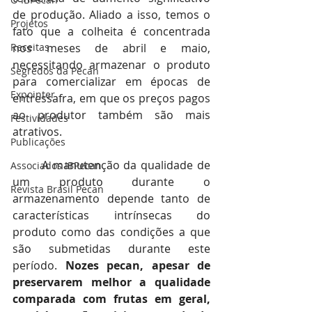
de produção. Aliado a isso, temos o 
Projetos
fato que a colheita é concentrada 
Receitas
nos meses de abril e maio, 
necessitando armazenar o produto 
Segredos da Pecan
para comercializar em épocas de 
Expointer
entressafra, em que os preços pagos 
ao produtor também são mais 
Festividades
atrativos.
Publicações
	A manutenção da qualidade de 
Associados IBPecan
um produto durante o 
Revista Brasil Pecan
armazenamento depende tanto de 
características intrínsecas do 
produto como das condições a que 
são submetidas durante este 
período. 
Nozes pecan, apesar de 
preservarem melhor a qualidade 
comparada com frutas em geral, 