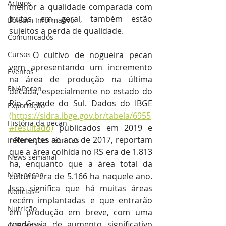
Artigos
melhor a qualidade comparada com 
frutas em geral, também estão 
Boletim Informativo
sujeitos a perda de qualidade.
Comunicados
Cursos
	O cultivo de nogueira pecan 
vem apresentando um incremento 
Eventos
na área de produção na última 
ENAPecan
década, especialmente no estado do 
Rio Grande do Sul. Dados do IBGE 
Exportação
(https://sidra.ibge.gov.br/tabela/6955
História da pecan
#resultado)
 publicados em 2019 e 
referentes ao ano de 2017, reportam 
Informações técnicas
que a área colhida no RS era de 1.813 
News semanal
ha, enquanto que a área total da 
Noz-pecan
cultura era de 5.166 ha naquele ano. 
Isso significa que há muitas áreas 
Notícias
recém implantadas e que entrarão 
Nutrição
em produção em breve, com uma 
tendência de aumento significativo 
O IBPecan