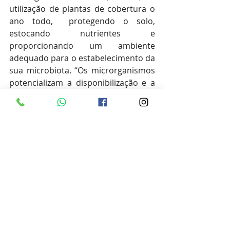
utilização de plantas de cobertura o 
ano todo,  protegendo o solo, 
estocando nutrientes e 
proporcionando um ambiente 
adequado para o estabelecimento da 
sua microbiota. “Os microrganismos 
potencializam a disponibilização e a 
absorção de nutrientes para a 
planta, protegem contra patógenos e
ajudam a nogueira a superar 
situações de estresse”, justifica. Por 
fim, indica a busca da orientação 
técnica de um profissional com 
experiência na cultura e a atualização 
com os boletins técnicos que o 
IBPecan publica sempre que 
surgirem dúvidas quanto ao manejo 
do pomar. 