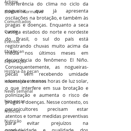
Artigos
interferência do clima no ciclo da 
nogueira, que já apresenta 
Boletim Informativo
oscilações na brotação, e também às 
Comunicados
pragas e doenças. Enquanto a seca 
Cursos
castiga estados do norte e nordeste 
do Brasil, o sul do país está 
Eventos
registrando chuvas muito acima da 
ENAPecan
média nos últimos meses em 
decorrência do fenômeno El Niño. 
Exportação
Consequentemente, as nogueiras-
História da pecan
pecãs vêm recebendo umidade 
excessiva e menos horas de luz solar, 
Informações técnicas
o que interfere em sua brotação e 
News semanal
polinização e aumenta o risco de 
Noz-pecan
pragas e doenças. Nesse contexto, os 
pecanicultores precisam estar 
Notícias
atentos e tomar medidas preventivas 
Nutrição
para evitar prejuízos na 
produtividade e qualidade dos 
O IBPecan