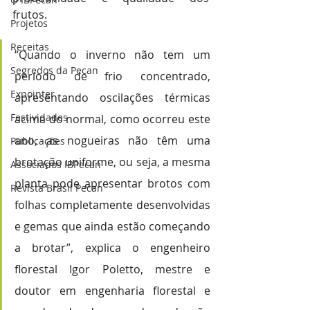
frutos.
Projetos
Receitas
“Quando o inverno não tem um 
Segredos da Pecan
período de frio concentrado, 
Expointer
apresentando oscilações térmicas 
Festividades
acima do normal, como ocorreu este 
ano, as nogueiras não têm uma 
Publicações
brotação uniforme, ou seja, a mesma 
Associados IBPecan
planta pode apresentar brotos com 
Revista Brasil Pecan
folhas completamente desenvolvidas 
e gemas que ainda estão começando 
a brotar”, explica o engenheiro 
florestal Igor Poletto, mestre e 
doutor em engenharia florestal e 