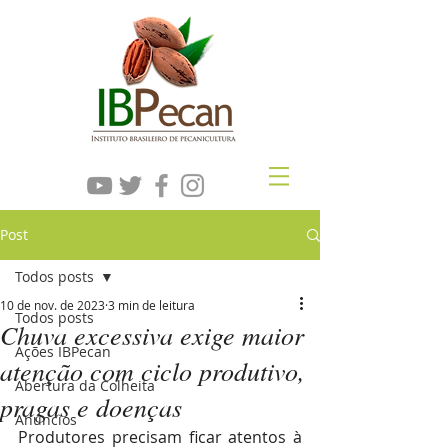
Post
Todos posts
10 de nov. de 2023
3 min de leitura
Todos posts
Chuva excessiva exige maior
Ações IBPecan
atenção com ciclo produtivo,
Abertura da Colheita
pragas e doenças
Anúncios
Produtores precisam ficar atentos à 