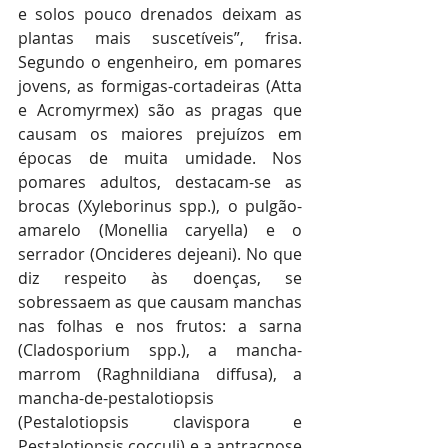
e solos pouco drenados deixam as 
plantas mais suscetíveis”, frisa. 
Segundo o engenheiro, em pomares 
jovens, as formigas-cortadeiras (Atta 
e Acromyrmex) são as pragas que 
causam os maiores prejuízos em 
épocas de muita umidade. Nos 
pomares adultos, destacam-se as 
brocas (Xyleborinus spp.), o pulgão-
amarelo (Monellia caryella) e o 
serrador (Oncideres dejeani). No que 
diz respeito às doenças, se 
sobressaem as que causam manchas 
nas folhas e nos frutos: a sarna 
(Cladosporium spp.), a mancha-
marrom (Raghnildiana diffusa), a 
mancha-de-pestalotiopsis 
(Pestalotiopsis clavispora e 
Pestalotiopsis cocculi) e a antracnose 