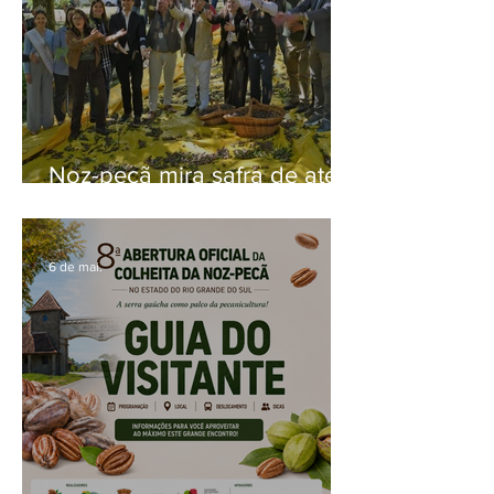
Noz-pecã mira safra de até
8 mil toneladas após
abertura da colheita da safra
6 de mai.