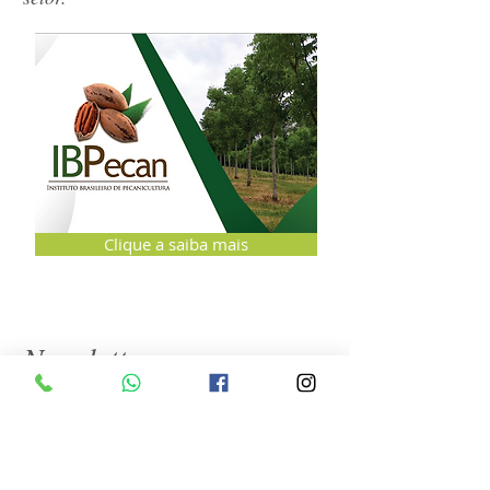
Clique a saiba mais
Newsletter
Se inscreva e receba em primeira mão
e periodicamente as notícias, dicas,
eventos e cursos promovidos pelo
IBPecan e parceiros.