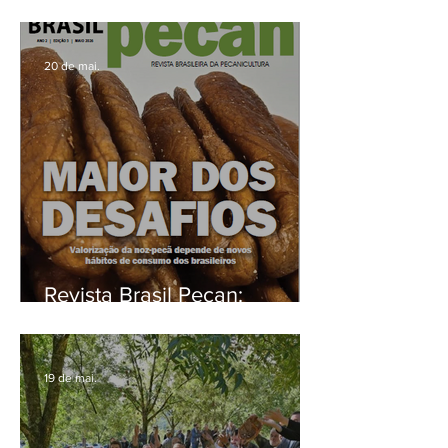
desenvolvimento da
pecanicultura.
20 de mai.
Revista Brasil Pecan:
informação, valorização e
futuro para a pecanicultura
brasileira
19 de mai.