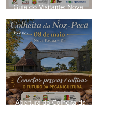
Guia do Visitante: Nova
Pádua te espera para 8ª
Abertura Oficial da Colheita
da Noz-Pecan no RS.
9 de abr.
Abertura da Colheita da
Noz-Pecã: um momento de
quem planta, cuida e
constrói