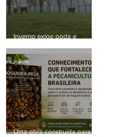
Inverno exige poda e
controle de doenças para
proteger próxima safra de
noz-pecã
21 de mai.
Uma obra construída para o