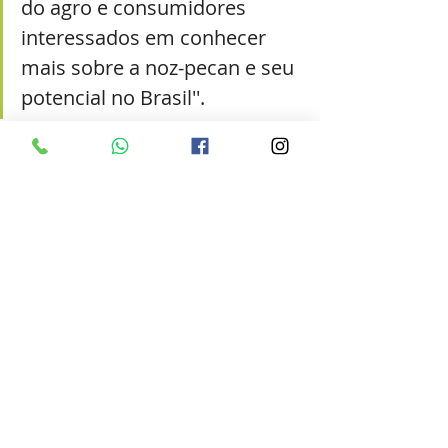
do agro e consumidores 
interessados em conhecer 
mais sobre a noz-pecan e seu 
potencial no Brasil''.
Ao reunir conhecimento atualizado e 
aplicado à realidade brasileira, 
Nogueira-pecã: Cultivo, benefícios e 
perspectivas
 se consolida como uma 
referência para quem deseja 
compreender, produzir e fortalecer 
a pecanicultura no país.
🔗
 Acesse a publicação no link 
oficial da Embrapa e faça o 
download gratuito e seguro 
:
Nogueira-pecã: Cultivo, benefícios e 
perspectivas