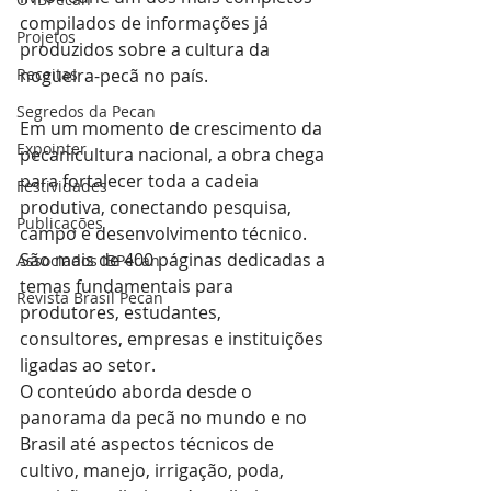
compilados de informações já 
Projetos
produzidos sobre a cultura da 
Receitas
nogueira-pecã no país.
Segredos da Pecan
Em um momento de crescimento da 
Expointer
pecanicultura nacional, a obra chega 
para fortalecer toda a cadeia 
Festividades
produtiva, conectando pesquisa, 
Publicações
campo e desenvolvimento técnico. 
São mais de 400 páginas dedicadas a 
Associados IBPecan
temas fundamentais para 
Revista Brasil Pecan
produtores, estudantes, 
consultores, empresas e instituições 
ligadas ao setor.
O conteúdo aborda desde o 
panorama da pecã no mundo e no 
Brasil até aspectos técnicos de 
cultivo, manejo, irrigação, poda, 