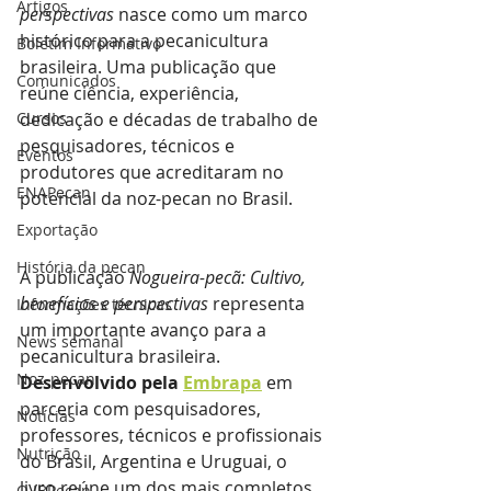
Artigos
perspectivas
 nasce como um marco 
histórico para a pecanicultura 
Boletim Informativo
brasileira. Uma publicação que 
Comunicados
reúne ciência, experiência, 
Cursos
dedicação e décadas de trabalho de 
pesquisadores, técnicos e 
Eventos
produtores que acreditaram no 
ENAPecan
potencial da noz-pecan no Brasil.
Exportação
História da pecan
A publicação 
Nogueira-pecã: Cultivo, 
benefícios e perspectivas
 representa 
Informações técnicas
um importante avanço para a 
News semanal
pecanicultura brasileira.
Noz-pecan
Desenvolvido pela 
Embrapa
em 
parceria com pesquisadores, 
Notícias
professores, técnicos e profissionais 
Nutrição
do Brasil, Argentina e Uruguai, o 
livro reúne um dos mais completos 
O IBPecan