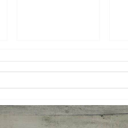
Feliz novo ciclo: Esperança e
Boas
prosperidade para 2025!
prósp