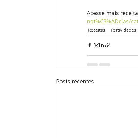
Acesse mais receita
not%C3%ADcias/cate
Receitas
Festividades
Posts recentes