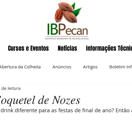
Cursos e Eventos
Notícias
Informações Técni
Abertura da Colheita
Anúncios
Artigos
Boletim In
 de leitura
Eventos
ENAPecan
Exportação
História da pecan
Coquetel de Nozes
drink diferente para as festas de final de ano? Então 
 semanal
Noz-pecan
Notícias
Nutrição
O IBP