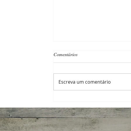
Comentários
Escreva um comentário
Noz-pecan todo dia: nutritiva,
fácil e deliciosa