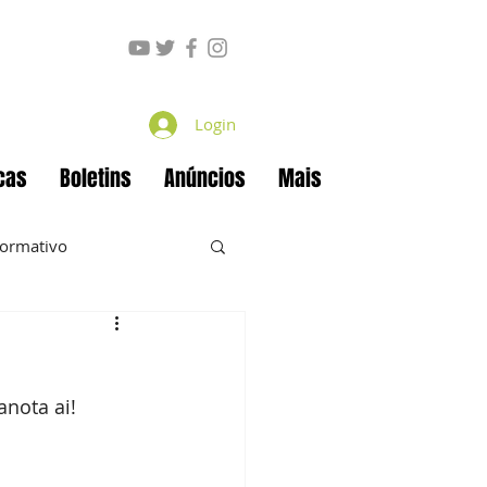
Login
cas
Boletins
Anúncios
Mais
formativo
anota ai! 
ecan
Projetos