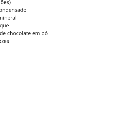
ções)
Expointer
Festividades
Publicações
Associa
 condensado
mineral
aque
) de chocolate em pó
ozes