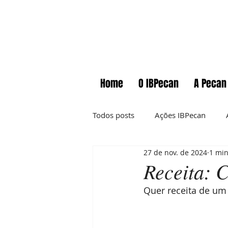
Home
O IBPecan
A Pecan
Todos posts
Ações IBPecan
27 de nov. de 2024
1 min
Comunicados
Cursos
Receita: 
Quer receita de um 
Informações técnicas
News