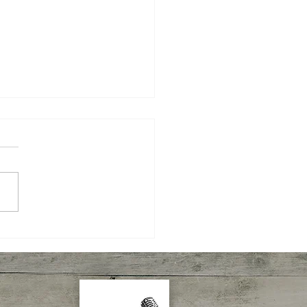
 novas e um ano novo
ero!