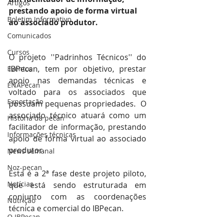
Artigos
prestando apoio de forma virtual 
Boletim Informativo
ao associado produtor.
Comunicados
Cursos
O projeto ''Padrinhos Técnicos'' do 
IBPecan, tem por objetivo, prestar 
Eventos
apoio nas demandas técnicas e 
ENAPecan
voltado para os associados que 
Exportação
possuam pequenas propriedades.  O 
associado técnico atuará como um 
História da pecan
facilitador de informação, prestando 
Informações técnicas
apoio de forma virtual ao associado 
produtor.
News semanal
Noz-pecan
Esta é a 2ª fase deste projeto piloto, 
Notícias
que está sendo estruturada em 
conjunto com as coordenações 
Nutrição
técnica e comercial do IBPecan.
O IBPecan