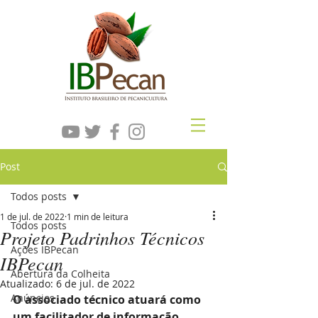
Post
Todos posts
1 de jul. de 2022
1 min de leitura
Todos posts
Projeto Padrinhos Técnicos
Ações IBPecan
IBPecan
Abertura da Colheita
Atualizado:
6 de jul. de 2022
Anúncios
O associado técnico atuará como 
um facilitador de informação, 