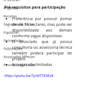
Pré-requisitos para participação
Projetos
Receitas
Preferência por possuir pomar 
de até 15 hectares, mas pode ser 
Segredos da Pecan
disponibilizado aos demais 
Expointer
conforme vagas disponíveis
Festividades
O associado que já possui 
consultoria ou assessoria técnica 
Publicações
também poderá participar do 
Associados IBPecan
projeto.
As vagas são limitadas
Revista Brasil Pecan
https://youtu.be/7ycWTTEXR28