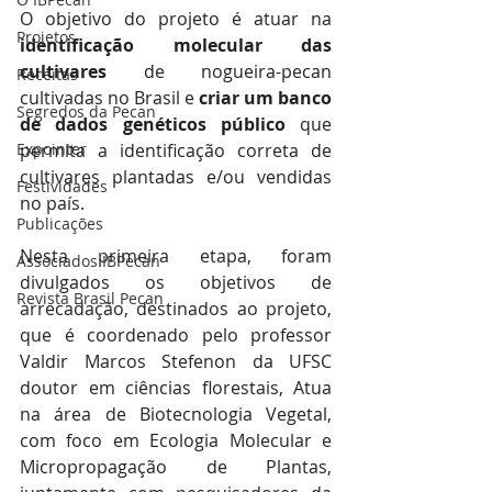
O objetivo do projeto é atuar na 
Projetos
identificação molecular das 
cultivares 
de nogueira-pecan 
Receitas
cultivadas no Brasil e 
criar um banco 
Segredos da Pecan
de dados genéticos público 
que 
Expointer
permita a identificação correta de 
cultivares plantadas e/ou vendidas 
Festividades
no país. 
Publicações
Nesta primeira etapa, foram 
Associados IBPecan
divulgados os objetivos de 
Revista Brasil Pecan
arrecadação, destinados ao projeto, 
que é coordenado pelo professor 
Valdir Marcos Stefenon da UFSC 
doutor em ciências florestais, 
Atua 
na área de Biotecnologia Vegetal, 
com foco em Ecologia Molecular e 
Micropropagação de Plantas, 