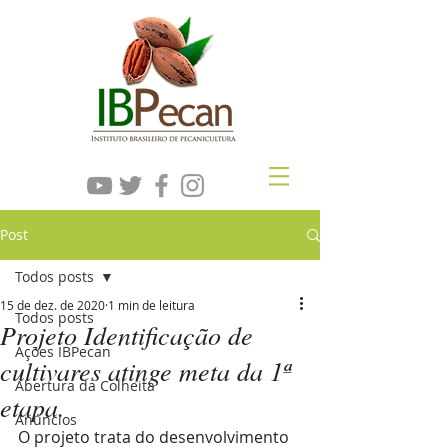
Post
Todos posts
15 de dez. de 2020
1 min de leitura
Todos posts
Projeto Identificação de
Ações IBPecan
cultivares atinge meta da 1ª
Abertura da Colheita
etapa.
Anúncios
O projeto trata do desenvolvimento 