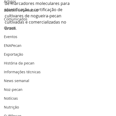
Artigos
de marcadores moleculares para 
identificação e certificação de 
Boletim Informativo
cultivares de nogueira-pecan 
Comunicados
cultivadas e comercializadas no 
Cursos
Brasil.
Eventos
ENAPecan
Exportação
História da pecan
Informações técnicas
News semanal
Noz-pecan
Notícias
Nutrição
O IBPecan