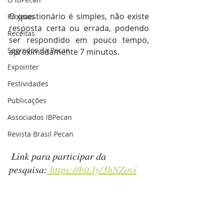
O questionário é simples, não existe 
Projetos
resposta certa ou errada, podendo 
Receitas
ser respondido em pouco tempo, 
Segredos da Pecan
aproximadamente 7 minutos.
Expointer
Festividades
Publicações
Associados IBPecan
Revista Brasil Pecan
 Link para participar da 
pesquisa:
 https://bit.ly/3hNZovi