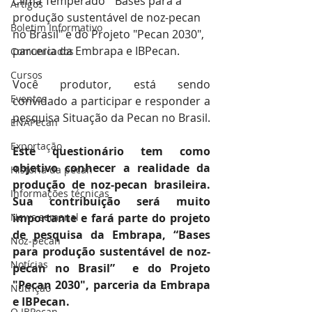
Clima Temperado " Bases para a 
Artigos
produção sustentável de noz-pecan 
Boletim Informativo
no Brasil" e do Projeto "Pecan 2030", 
parceria da Embrapa e IBPecan. 
Comunicados
Cursos
Você produtor, está sendo 
Eventos
convidado a participar e responder a 
pesquisa Situação da Pecan no Brasil.
ENAPecan
Exportação
Este questionário tem como 
objetivo conhecer a realidade da 
História da pecan
produção de noz-pecan brasileira. 
Informações técnicas
Sua contribuição será muito 
News semanal
importante e fará parte do projeto 
de pesquisa da Embrapa, “Bases 
Noz-pecan
para produção sustentável de noz-
Notícias
pecan no Brasil”  e do Projeto 
"Pecan 2030", parceria da Embrapa 
Nutrição
e IBPecan. 
O IBPecan