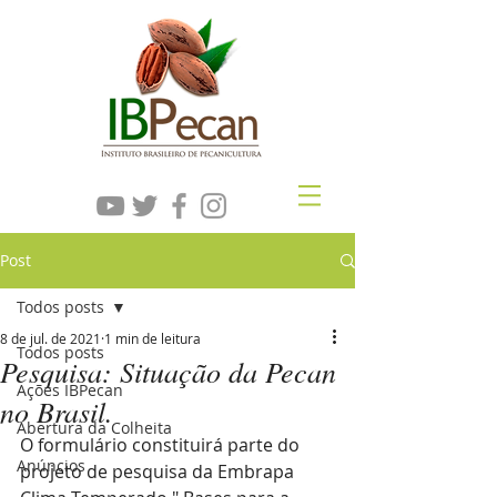
Post
Todos posts
8 de jul. de 2021
1 min de leitura
Todos posts
Pesquisa: Situação da Pecan
Ações IBPecan
no Brasil.
Abertura da Colheita
O formulário constituirá parte do 
Anúncios
projeto de pesquisa da Embrapa 