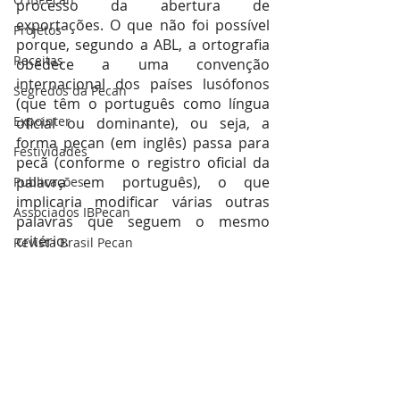
processo da abertura de 
exportações. O que não foi possível 
Projetos
porque, segundo a ABL, a ortografia 
Receitas
obedece a uma convenção 
internacional dos países lusófonos 
Segredos da Pecan
(que têm o português como língua 
Expointer
oficial ou dominante), ou seja, a 
forma pecan (em inglês) passa para 
Festividades
pecã (conforme o registro oficial da 
palavra em português), o que 
Publicações
implicaria modificar várias outras 
Associados IBPecan
palavras que seguem o mesmo 
critério. 
Revista Brasil Pecan