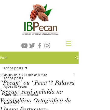
Post
Todos posts
18 de jun. de 2021
1 min de leitura
Todos posts
''Pecan'' ou ''Pecã''? Palavra
Ações IBPecan
‘pecan’ será incluída no
Abertura da Colheita
Vocabulário Ortográfico da
Anúncios
Língua Portuguesa