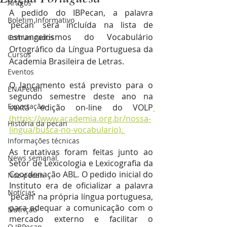
Artigos
A pedido do IBPecan, a palavra 
Boletim Informativo
‘pecan’ será incluída na lista de 
estrangeirismos do Vocabulário 
Comunicados
Ortográfico da Língua Portuguesa da 
Cursos
Academia Brasileira de Letras.
Eventos
O lançamento está previsto para o 
ENAPecan
segundo semestre deste ano na 
Exportação
sexta edição on-line do VOLP
(https://www.academia.org.br/nossa-
História da pecan
lingua/busca-no-vocabulario). 
Informações técnicas
As tratativas foram feitas junto ao 
News semanal
Setor de Lexicologia e Lexicografia da 
Coordenação ABL. O pedido inicial do 
Noz-pecan
Instituto era de oficializar a palavra 
Notícias
‘pecan’ na própria língua portuguesa, 
para adequar a comunicação com o 
Nutrição
mercado externo e facilitar o 
O IBPecan