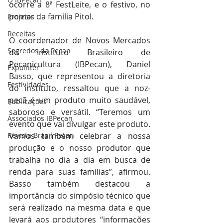
ocorre a 8ª FestLeite, e o festivo, no 
pomar da família Pitol.  
Projetos
Receitas
O coordenador de Novos Mercados 
Segredos da Pecan
do Instituto Brasileiro de 
Pecanicultura (IBPecan), Daniel 
Expointer
Basso, que representou a diretoria 
Festividades
do instituto, ressaltou que a noz-
pecã é um produto muito saudável, 
Publicações
saboroso e versátil. “Teremos um 
Associados IBPecan
evento que vai divulgar este produto. 
Revista Brasil Pecan
Vamos também celebrar a nossa 
produção e o nosso produtor que 
trabalha no dia a dia em busca de 
renda para suas famílias”, afirmou. 
Basso também destacou a 
importância do simpósio técnico que 
será realizado na mesma data e que 
levará aos produtores “informações 