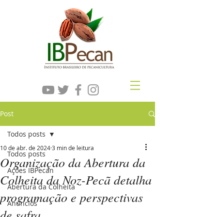
Post
Todos posts
10 de abr. de 2024
3 min de leitura
Todos posts
Organização da Abertura da
Ações IBPecan
Colheita da Noz-Pecã detalha
Abertura da Colheita
programação e perspectivas
Anúncios
de safra