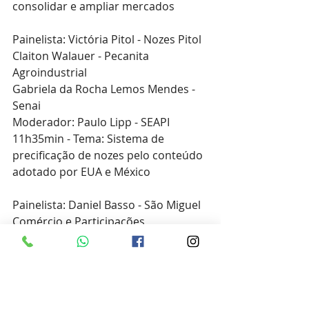
consolidar e ampliar mercados 
Painelista: Victória Pitol - Nozes Pitol
Claiton Walauer - Pecanita 
Agroindustrial
Gabriela da Rocha Lemos Mendes - 
Senai
Moderador: Paulo Lipp - SEAPI
11h35min - Tema: Sistema de 
precificação de nozes pelo conteúdo 
adotado por EUA e México
Painelista: Daniel Basso - São Miguel 
Comércio e Participações
Moderador: Demian Segatto da 
Costa - IBPecan
12h15min - Almoço no restaurante 
do parque e visitação à 8ª Festleite