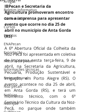
Artigos
IBPecan e Secretaria da 
Boletim Informativo
Agricultura promoveram encontro 
com a imprensa para apresentar 
Comunicados
evento que ocorre no dia 25 de 
Cursos
abril no município de Anta Gorda 
Eventos
(RS)
ENAPecan
A 6ª Abertura Oficial da Colheita da 
Exportação
Noz-Pecã foi apresentada em coletiva 
de imprensa nesta terça-feira, 9 de 
História da pecan
abril, na Secretaria da Agricultura, 
Informações técnicas
Pecuária, Produção Sustentável e 
News semanal
Irrigação, em Porto Alegre (RS). O 
evento acontece no dia 25 de abril, 
Noz-pecan
em Anta Gorda (RS), e terá um 
Notícias
momento técnico, com o 6º 
Seminário Técnico da Cultura da Noz-
Nutrição
Pecã, no parque onde também 
O IBPecan