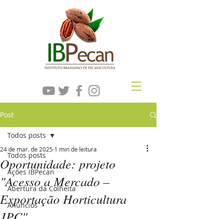
Post
Todos posts
24 de mar. de 2025
1 min de leitura
Todos posts
Oportunidade: projeto
Ações IBPecan
"Acesso a Mercado –
Abertura da Colheita
Exportação Horticultura
Anúncios
JPC"