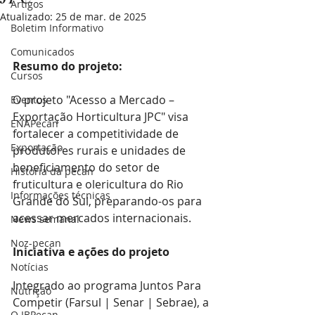
Artigos
Atualizado:
25 de mar. de 2025
Boletim Informativo
Comunicados
Resumo do projeto: 
Cursos
O projeto "Acesso a Mercado – 
Eventos
Exportação Horticultura JPC" visa 
ENAPecan
fortalecer a competitividade de 
Exportação
produtores rurais e unidades de 
beneficiamento do setor de 
História da pecan
fruticultura e olericultura do Rio 
Informações técnicas
Grande do Sul, preparando-os para 
acessar mercados internacionais. 
News semanal
Noz-pecan
Iniciativa e ações do projeto
Notícias
Integrado ao programa Juntos Para 
Nutrição
Competir (Farsul | Senar | Sebrae), a 
O IBPecan