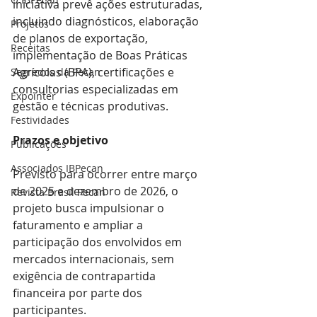
iniciativa prevê ações estruturadas, 
incluindo diagnósticos, elaboração 
Projetos
de planos de exportação, 
Receitas
implementação de Boas Práticas 
Agrícolas (BPA), certificações e 
Segredos da Pecan
consultorias especializadas em 
Expointer
gestão e técnicas produtivas.
Festividades
Prazos e objetivo
Publicações
Associados IBPecan
Previsto para ocorrer entre março 
de 2025 e dezembro de 2026, o 
Revista Brasil Pecan
projeto busca impulsionar o 
faturamento e ampliar a 
participação dos envolvidos em 
mercados internacionais, sem 
exigência de contrapartida 
financeira por parte dos 
participantes.