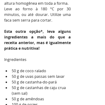
altura homogênea em toda a forma.
Leve ao forno à 180 °C por 30 
minutos, ou até dourar. Utilize uma 
faca sem serra para cortar.
Esta outra opção*, leva alguns 
ingredientes a mais do que a 
receita anterior, mas é igualmente 
prática e nutritiva!
Ingredientes
50 g de coco ralado
50 g de uvas passas sem lavar
50 g de castanha-do-pará
50 g de castanhas de caju crua 
(sem sal)
50 g de amêndoas
100 g de nozes