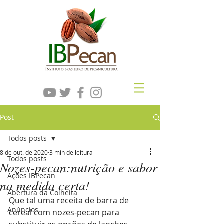
Post
Todos posts
8 de out. de 2020
3 min de leitura
Todos posts
Nozes-pecan:nutrição e sabor
Ações IBPecan
na medida certa!
Abertura da Colheita
Que tal uma receita de barra de 
Anúncios
cereal com nozes-pecan para 