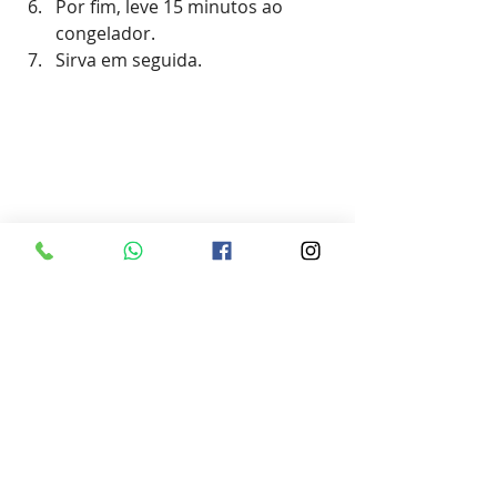
Por fim, leve 15 minutos ao 
congelador.
Sirva em seguida.
Receitas Gshow.com.br
Fonte: Eduardo Ruedell - 
*Acadêmico de Comunicação 
Social/UFSM, e Editor de
Conteúdo do portal de saúde 
Medictando.com