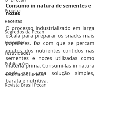
Consumo in natura de sementes e 
Projetos
nozes 
Receitas
O processo industrializado em larga 
Segredos da Pecan
escala para preparar os snacks mais 
Expointer
populares, faz com que se percam 
muitos dos nutrientes contidos nas 
Festividades
sementes e nozes utilizadas como 
Publicações
matéria prima. Consumi-las in natura 
pode ser uma solução simples, 
Associados IBPecan
barata e nutritiva.
Revista Brasil Pecan