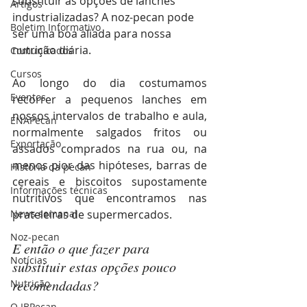
substituir as opções de lanches 
Artigos
industrializadas? A noz-pecan pode 
Boletim Informativo
ser uma boa aliada para nossa 
nutrição diária.
Comunicados
Cursos
Ao longo do dia costumamos 
Eventos
recorrer a pequenos lanches em 
nossos intervalos de trabalho e aula, 
ENAPecan
normalmente salgados fritos ou 
Exportação
assados comprados na rua ou, na 
menos pior das hipóteses, barras de 
História da pecan
cereais e biscoitos supostamente 
Informações técnicas
nutritivos que encontramos nas 
News semanal
prateleiras de supermercados.
Noz-pecan
E então o que fazer para 
Notícias
substituir estas opções pouco 
recomendadas?
Nutrição
O IBPecan