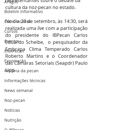
representantes sobre o debate da 
Artigos
cultura da noz-pecan no estado.
Boletim Informativo
No dia 29 de setembro, às 14:30, será 
Comunicados
realizada uma 
live
 com a participação 
Cursos
do presidente do IBPecan Carlos 
Eventos
Eduardo Scheibe,  o pesquisador da 
Embrapa Clima Temperado Carlos 
ENAPecan
Roberto Martins e o Coordenador 
Exportação
das Câmaras Setoriais (Seapdr) Paulo 
Lipp.
História da pecan
Informações técnicas
News semanal
Noz-pecan
Notícias
Nutrição
O IBPecan