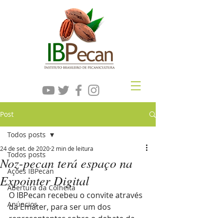
Post
Todos posts
24 de set. de 2020
2 min de leitura
Todos posts
Noz-pecan terá espaço na
Ações IBPecan
Expointer Digital
Abertura da Colheita
O IBPecan recebeu o convite através 
Anúncios
da Emater, para ser um dos 