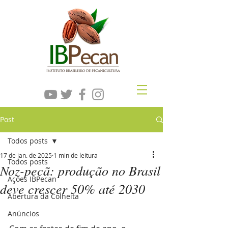
Post
Todos posts
17 de jan. de 2025
1 min de leitura
Todos posts
Noz-pecã: produção no Brasil
Ações IBPecan
deve crescer 50% até 2030
Abertura da Colheita
Anúncios