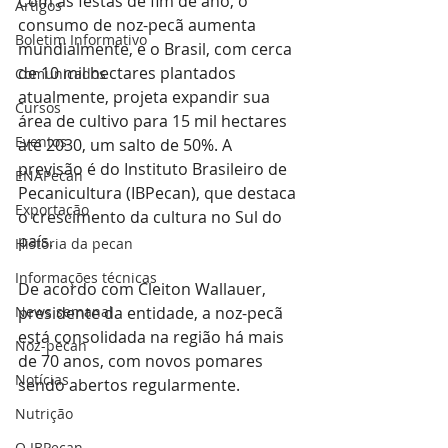
Com as festas de fim de ano, o 
Artigos
consumo de noz-pecã aumenta 
Boletim Informativo
mundialmente, e o Brasil, com cerca 
de 10 mil hectares plantados 
Comunicados
atualmente, projeta expandir sua 
Cursos
área de cultivo para 15 mil hectares 
Eventos
até 2030, um salto de 50%. A 
previsão é do Instituto Brasileiro de 
ENAPecan
Pecanicultura (IBPecan), que destaca 
Exportação
o crescimento da cultura no Sul do 
país.
História da pecan
Informações técnicas
De acordo com Cleiton Wallauer, 
News semanal
presidente da entidade, a noz-pecã 
está consolidada na região há mais 
Noz-pecan
de 70 anos, com novos pomares 
Notícias
sendo abertos regularmente.
Nutrição
O IBPecan