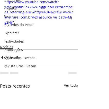
https://www.youtube.com/watch?
time_continue=2&v=L9ggDbMCeBY&embe
Projetos
ds_referring_euri=https%3A%2F%2Fwww.c
Receitas
analrural.com.br%2F&source_ve_path=Mj
g2NjY
Segredos da Pecan
Expointer
Festividades
Notícias
Publicações
Associados IBPecan
Revista Brasil Pecan
Posts recentes
Ver tudo