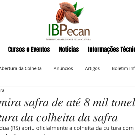
Cursos e Eventos
Notícias
Informações Técni
Abertura da Colheita
Anúncios
Artigos
Boletim In
ura
Eventos
ENAPecan
Exportação
História da pecan
ira safra de até 8 mil tone
ura da colheita da safra
 semanal
Noz-pecan
Notícias
Nutrição
O IBP
a (RS) abriu oficialmente a colheita da cultura com 