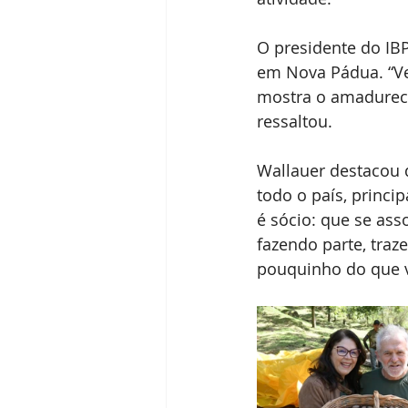
O presidente do IBP
em Nova Pádua. “Ve
mostra o amadureci
ressaltou.
Wallauer destacou q
todo o país, princi
é sócio: que se ass
fazendo parte, traz
pouquinho do que v