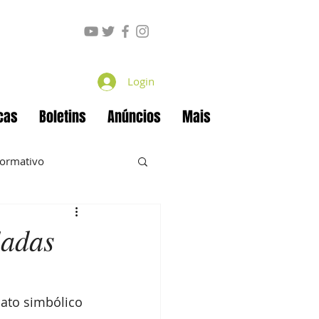
Login
cas
Boletins
Anúncios
Mais
formativo
ladas
ecan
Projetos
ato simbólico 