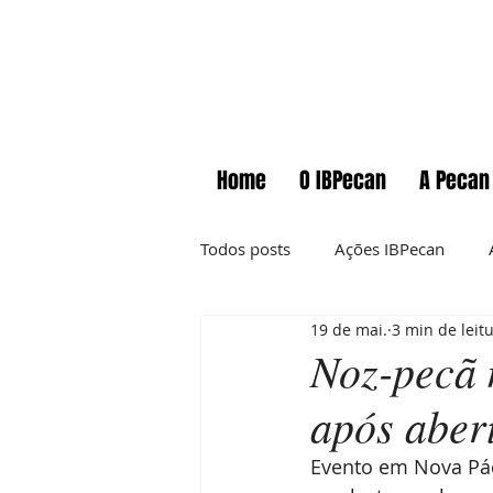
Home
O IBPecan
A Pecan
Todos posts
Ações IBPecan
19 de mai.
3 min de leit
Comunicados
Cursos
Noz-pecã m
após abert
Informações técnicas
News
Evento em Nova Pádu