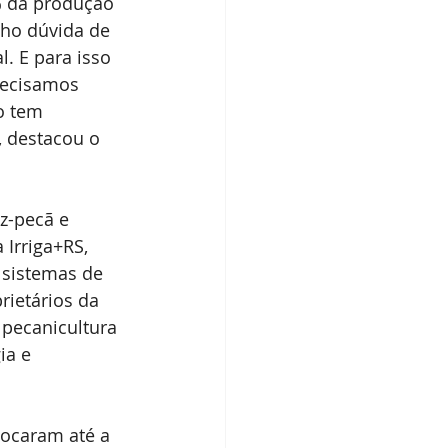
% da produção 
ho dúvida de 
 E para isso 
recisamos 
o tem 
, destacou o 
z-pecã e 
Irriga+RS, 
 sistemas de 
rietários da 
 pecanicultura 
ia e 
locaram até a 