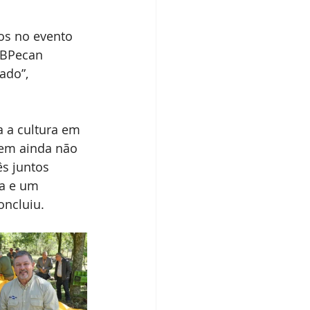
os no evento 
IBPecan 
ado”, 
a a cultura em 
uem ainda não 
s juntos 
ra e um 
oncluiu.