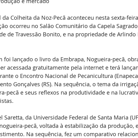
produção e mercado
Expointer
Festividades
Publicações
Associa
al da Colheita da Noz-Pecã aconteceu nesta sexta-feira
ão ocorreu no Salão Comunitário da Capela Sagrado
de de Travessão Bonito, e na propriedade de Arlindo 
 foi lançado o livro da Embrapa, Nogueira-pecã, obr
er acessada gratuitamente pela internet e terá lanç
rante o Encontro Nacional de Pecanicultura (Enapecan
nto Gonçalves (RS). Na sequência, o tema da irrigaç
-pecã e seus reflexos na produtividade e na lucrativ
istas.
l Saretta, da Universidade Federal de Santa Maria (UF
nogueira-pecã, voltada à estabilização da produção, e
estimento. Na sequência, fez um comparativo relacio