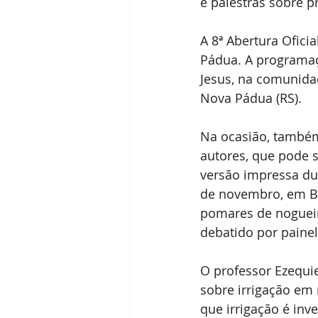
e palestras sobre 
Receitas
Segredos da Pecan
A 8ª Abertura Ofici
Pádua. A programaç
Revista Brasil Pecan
Jesus, na comunida
Nova Pádua (RS).
Na ocasião, também
autores, que pode s
versão impressa du
de novembro, em Be
pomares de nogueira
debatido por painel
O professor Ezequie
sobre irrigação em 
que irrigação é inv