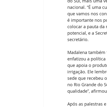
do Sul, mais uma v
nacional. “É uma c
que vamos nos cons
é importante nos p
colocar a pauta da 
potencial, e a Secre
secretário.
Madalena também fal
enfatizou a polític
que apoia o produt
irrigação. Ele lemb
sede que recebeu o 
no Rio Grande do S
qualidade”, afirmou
Após as palestras e