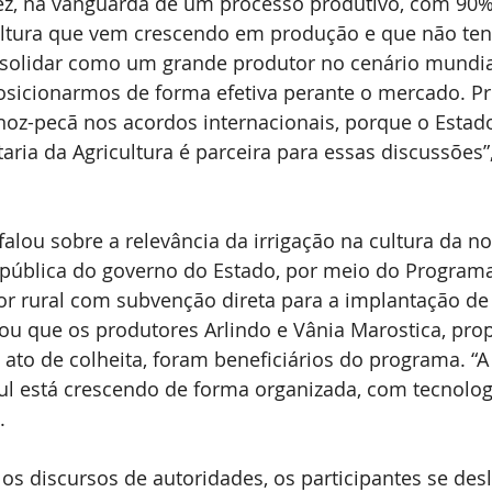
ez, na vanguarda de um processo produtivo, com 90
ultura que vem crescendo em produção e que não ten
olidar como um grande produtor no cenário mundial.
osicionarmos de forma efetiva perante o mercado. P
noz-pecã nos acordos internacionais, porque o Estad
taria da Agricultura é parceira para essas discussões”
ou sobre a relevância da irrigação na cultura da no
a pública do governo do Estado, por meio do Programa 
or rural com subvenção direta para a implantação de
rou que os produtores Arlindo e Vânia Marostica, prop
ato de colheita, foram beneficiários do programa. “A
ul está crescendo de forma organizada, com tecnolog
.
 os discursos de autoridades, os participantes se des