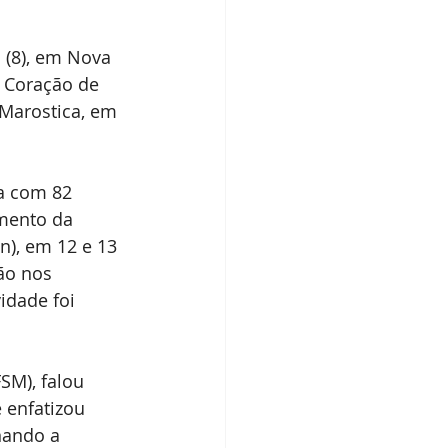
dos IBPecan
 (8), em Nova 
 Coração de 
Marostica, em 
a com 82 
amento da 
), em 12 e 13 
ão nos 
idade foi 
SM), falou 
 enfatizou 
nando a 