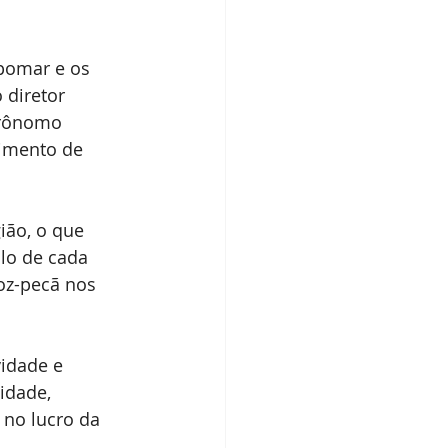
pomar e os 
 diretor 
grônomo 
imento de 
ião, o que 
lo de cada 
oz-pecã nos 
idade e 
idade, 
 no lucro da 