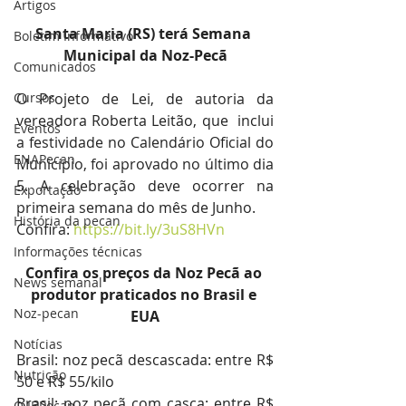
Artigos
Santa Maria (RS) terá Semana 
Boletim Informativo
Municipal da Noz-Pecã
Comunicados
Cursos
O Projeto de Lei, de autoria da 
vereadora Roberta Leitão, que  inclui 
Eventos
a festividade no Calendário Oficial do 
ENAPecan
Município, foi aprovado no último dia 
5. A celebração deve ocorrer na 
Exportação
primeira semana do mês de Junho. 
História da pecan
Confira: 
https://bit.ly/3uS8HVn
Informações técnicas
Confira os preços da Noz Pecã ao 
News semanal
produtor praticados no Brasil e 
Noz-pecan
EUA
Notícias
Brasil: noz pecã descascada: entre R$ 
Nutrição
50 e R$ 55/kilo
Brasil: noz pecã com casca: entre R$ 
O IBPecan