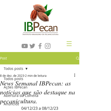
Post
Todos posts
8 de dez. de 2023
2 min de leitura
Todos posts
News Semanal IBPecan: as
Ações IBPecan
notícias que são destaque na
Abertura da Colheita
pecanicultura.
Anúncios
04/12/23 a 08/12/23