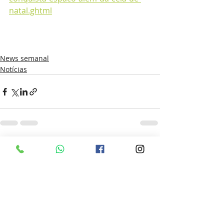
natal.ghtml
News semanal
Notícias
Posts recentes
Ver tudo