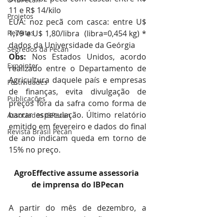
11 e R$ 14/kilo
Projetos
EUA: noz pecã com casca: entre U$ 
Receitas
1,79 e U$ 1,80/libra  (libra=0,454 kg) * 
dados da Universidade da Geórgia
Segredos da Pecan
Obs: 
Nos Estados Unidos, acordo 
Expointer
realizado entre o Departamento de 
Agricultura daquele país e empresas 
Festividades
de finanças, evita divulgação de 
Publicações
preços fora da safra como forma de 
barrar especulação. Último relatório 
Associados IBPecan
emitido em fevereiro e dados do final 
Revista Brasil Pecan
de ano indicam queda em torno de 
15% no preço.
AgroEffective assume assessoria 
de imprensa do IBPecan
A partir do mês de dezembro, a 