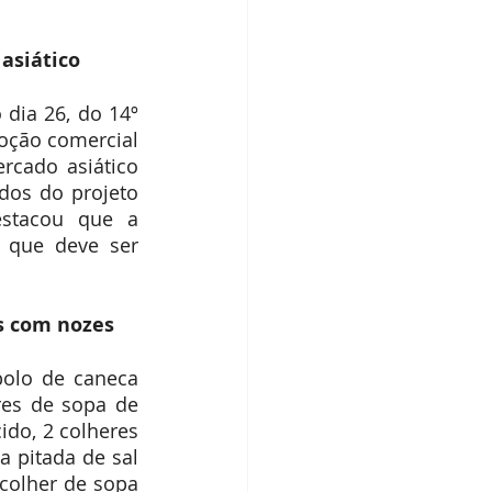
dos IBPecan
asiático
dia 26, do 14º 
ção comercial 
rcado asiático 
dos do projeto 
stacou que a 
 que deve ser 
s com nozes
olo de caneca 
es de sopa de 
do, 2 colheres 
 pitada de sal 
colher de sopa 