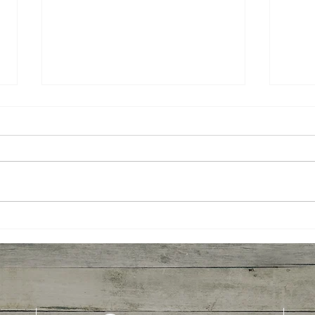
News
Por que a cadeia produtiva da
noz-pecã é tão importante para
o setor?