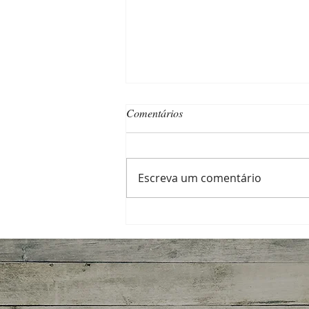
Comentários
Escreva um comentário
Qualidade tem seu preço — e a
“noz” também!