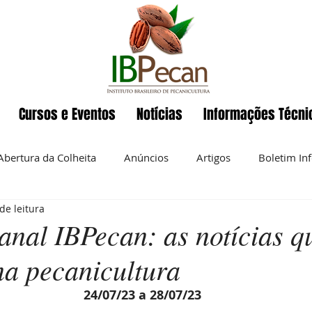
Cursos e Eventos
Notícias
Informações Técni
Abertura da Colheita
Anúncios
Artigos
Boletim In
de leitura
Eventos
ENAPecan
Exportação
História da pecan
nal IBPecan: as notícias q
na pecanicultura
 semanal
Noz-pecan
Notícias
Nutrição
O IBP
24/07/23 a 28/07/23