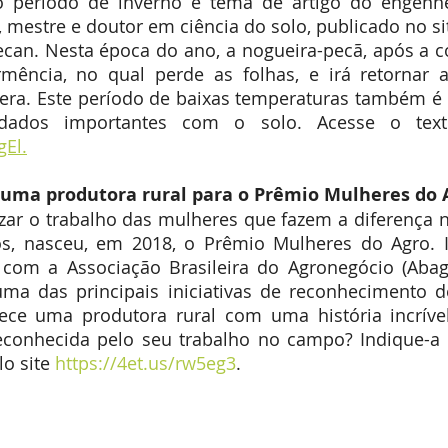
 período de inverno é tema de artigo do engenh
mestre e doutor em ciência do solo, publicado no sit
can. Nesta época do ano, a nogueira-pecã, após a colh
mência, no qual perde as folhas, e irá retornar a
era. Este período de baixas temperaturas também é
gEl.
 uma produtora rural para o Prêmio Mulheres do 
izar o trabalho das mulheres que fazem a diferença
os, nasceu, em 2018, o Prêmio Mulheres do Agro. Id
com a Associação Brasileira do Agronegócio (Abag)
ma das principais iniciativas de reconhecimento d
ce uma produtora rural com uma história incrível
onhecida pelo seu trabalho no campo? Indique-a pa
lo site
 https://4et.us/rw5eg3
.