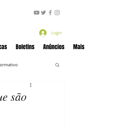
Login
cas
Boletins
Anúncios
Mais
formativo
ue são
ecan
Projetos