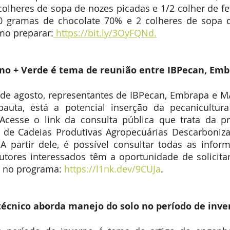
colheres de sopa de nozes picadas e 1/2 colher de f
0 gramas de chocolate 70% e 2 colheres de sopa de 
mo preparar:
 https://bit.ly/3OyFQNd.
no + Verde é tema de reunião entre IBPecan, Em
de agosto, representantes de IBPecan, Embrapa e M
pauta, está a potencial inserção da pecanicultur
Acesse o link da consulta pública que trata da pr
 de Cadeias Produtivas Agropecuárias Descarboniza
A partir dele, é possível consultar todas as infor
utores interessados têm a oportunidade de solicitar
ã no programa:
 https://l1nk.dev/9CUJa
.
técnico aborda manejo do solo no período de inve