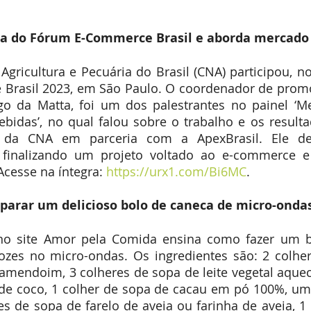
Expointer
Festividades
Publicações
Associa
pa do Fórum E-Commerce Brasil e aborda mercado 
gricultura e Pecuária do Brasil (CNA) participou, no 
Brasil 2023, em São Paulo. O coordenador de promo
go da Matta, foi um dos palestrantes no painel ‘Me
bidas’, no qual falou sobre o trabalho e os resulta
va da CNA em parceria com a ApexBrasil. Ele de
 finalizando um projeto voltado ao e-commerce e
cesse na íntegra:
 https://urx1.com/Bi6MC
.
eparar um delicioso bolo de caneca de micro-onda
 no site Amor pela Comida ensina como fazer um b
zes no micro-ondas. Os ingredientes são: 2 colher
mendoim, 3 colheres de sopa de leite vegetal aqueci
de coco, 1 colher de sopa de cacau em pó 100%, uma
res de sopa de farelo de aveia ou farinha de aveia, 1 