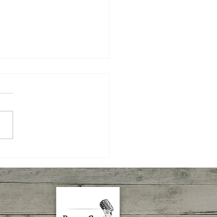
 Semanal IBPecan