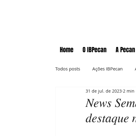
Home
O IBPecan
A Pecan
Todos posts
Ações IBPecan
31 de jul. de 2023
2 min 
Comunicados
Cursos
News Sema
destaque 
Informações técnicas
News