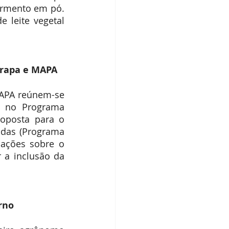
ermento em pó. 
leite vegetal 
brapa e MAPA
APA reúnem-se 
a no Programa 
oposta para o 
das (Programa 
mações sobre o 
 a inclusão da 
rno