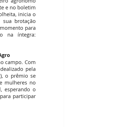
eiro agrônomo 
e e no boletim 
eita, inicia o 
 sua brotação 
 momento para 
tomar alguns cuidados importantes com o solo. Acesse o texto na íntegra: 
Agro
 no campo. Com 
ealizado pela 
, o prêmio se 
e mulheres no 
, esperando o 
ra participar 