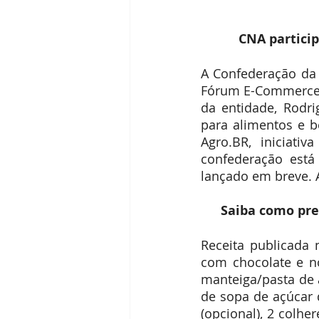
Receitas
Segredos da Pecan
CNA partici
Revista Brasil Pecan
A Confederação da A
Fórum E-Commerce 
da entidade, Rodri
para alimentos e be
Agro.BR, iniciati
confederação está
lançado em breve. A
 Saiba como pr
Receita publicada
com chocolate e no
manteiga/pasta de a
de sopa de açúcar 
(opcional), 2 colhe