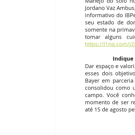
Manejo do solo no
Jordano Vaz Ambus, 
informativo do IBPe
seu estado de dor
somente na primav
https://l1nq.com/jZ
Indique
Dar espaço e valor
esses dois objetiv
Bayer em parceria 
consolidou como u
campo. Você conhe
momento de ser rec
até 15 de agosto pe