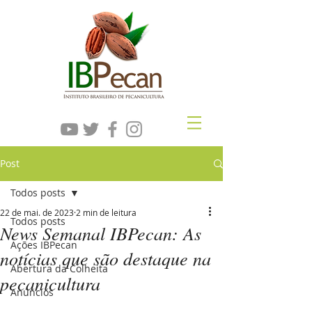
Post
Todos posts
22 de mai. de 2023
2 min de leitura
Todos posts
News Semanal IBPecan: As
Ações IBPecan
notícias que são destaque na
Abertura da Colheita
pecanicultura
Anúncios