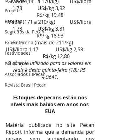
Grande (141 a 170/kg)       	US$/libra 
1,78        	US$/kg 3,92           	
Projetos
R$/kg 19,48
Receitas
Média (171 a 210/kg)         	US$/libra 
1,73        	US$/kg 3,81           	
Segredos da Pecan
R$/kg 18,93
Pequena (mais de 211/kg)  	
Expointer
US$/libra 1,17        	US$/kg 2,58         
Festividades
  	R$/kg 12,80
O câmbio utilizado para os valores em 
Publicações
reais é desta quinta-feira (18): R$ 
Associados IBPecan
4,9641.
Revista Brasil Pecan
 Estoques de pecans estão nos 
níveis mais baixos em anos nos 
EUA
Matéria publicada no site Pecan 
Report informa que a demanda por 
pecans vem aumentando nos 