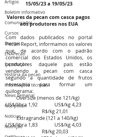
Artigos
15/05/23 a 19/05/23
Boletim Informativo
Valores da pecan com casca pagos 
Comunicados
aos produtores nos EUA
Cursos
Com dados publicados no portal 
Eventos
Pecan Report, informamos os valores 
que, de acordo com o padrão 
ENAPecan
comercial dos Estados Unidos, os 
produtores daquele país estão 
Exportação
vendendo a pecan com casca 
História da pecan
segundo a quantidade de frutos 
necessária para formar um 
Informações técnicas
quilograma:
News semanal
Oversize (menos de 121/kg)  
US$/libra 1,92        	US$/kg 4,23         
Noz-pecan
  	R$/kg 21,01
Notícias
Extragrande (121 a 140/kg)   
US$/libra 1,83        	US$/kg 4,03         
Nutrição
  	R$/kg 20,03
O IBPecan