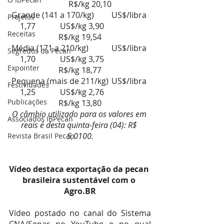
	R$/kg 20,10
Grande (141 a 170/kg)	US$/libra 
Projetos
1,77		US$/kg 3,90		
Receitas
R$/kg 19,54
Média (171 a 210/kg)		US$/libra 
Segredos da Pecan
1,70		US$/kg 3,75		
Expointer
R$/kg 18,77
Pequena (mais de 211/kg)	US$/libra 
Festividades
1,25		US$/kg 2,76		
Publicações
R$/kg 13,80
O câmbio utilizado para os valores em 
Associados IBPecan
reais é desta quinta-feira (04): R$ 
5,0100.
Revista Brasil Pecan
Vídeo destaca exportação da pecan 
brasileira sustentável com o 
Agro.BR
Vídeo postado no canal do Sistema 