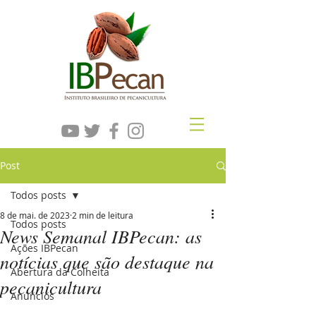
Post
Todos posts
8 de mai. de 2023
2 min de leitura
Todos posts
News Semanal IBPecan: as
Ações IBPecan
notícias que são destaque na
Abertura da Colheita
pecanicultura
Anúncios