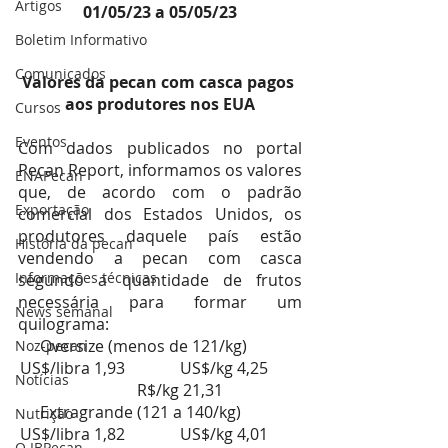
Artigos
01/05/23 a 05/05/23
Boletim Informativo
Comunicados
Valores da pecan com casca pagos 
aos produtores nos EUA
Cursos
Eventos
Com dados publicados no portal 
Pecan Report, informamos os valores 
ENAPecan
que, de acordo com o padrão 
Exportação
comercial dos Estados Unidos, os 
produtores daquele país estão 
História da pecan
vendendo a pecan com casca 
Informações técnicas
segundo a quantidade de frutos 
necessária para formar um 
News semanal
quilograma:
Oversize (menos de 121/kg)	
Noz-pecan
US$/libra 1,93		US$/kg 4,25	
Notícias
	R$/kg 21,31
Extragrande (121 a 140/kg)	
Nutrição
US$/libra 1,82		US$/kg 4,01	
O IBPecan