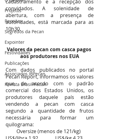
cadastramento e a recepção dos 
convidados. A solenidade de 
Projetos
abertura, com a presença de 
Receitas
autoridades, está marcada para as 
10h30.
Segredos da Pecan
Expointer
Valores da pecan com casca pagos 
Festividades
aos produtores nos EUA
Publicações
Com dados publicados no portal 
Associados IBPecan
Pecan Report, informamos os valores 
que, de acordo com o padrão 
Revista Brasil Pecan
comercial dos Estados Unidos, os 
produtores daquele país estão 
vendendo a pecan com casca 
segundo a quantidade de frutos 
necessária para formar um 
quilograma:
Oversize (menos de 121/kg)  
US$/libra 1,92        	US$/kg 4,23         