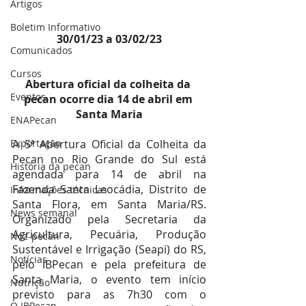
Artigos
Boletim Informativo
30/01/23 a 03/02/23
Comunicados
Cursos
Abertura oficial da colheita da 
Eventos
pecan ocorre dia 14 de abril em 
Santa Maria
ENAPecan
Exportação
A 5ª Abertura Oficial da Colheita da 
Pecan no Rio Grande do Sul está 
História da pecan
agendada para 14 de abril na 
Fazenda Santa Leocádia, Distrito de 
Informações técnicas
Santa Flora, em Santa Maria/RS. 
News semanal
Organizado pela Secretaria da 
Agricultura, Pecuária, Produção 
Noz-pecan
Sustentável e Irrigação (Seapi) do RS, 
Notícias
pelo IBPecan e pela prefeitura de 
Santa Maria, o evento tem início 
Nutrição
previsto para as 7h30 com o 
O IBPecan