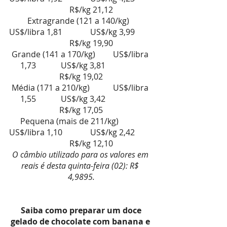
  	R$/kg 21,12
Extragrande (121 a 140/kg)   
US$/libra 1,81        	US$/kg 3,99         
  	R$/kg 19,90
Grande (141 a 170/kg)       	US$/libra 
1,73        	US$/kg 3,81           	
R$/kg 19,02
Média (171 a 210/kg)         	US$/libra 
1,55        	US$/kg 3,42           	
R$/kg 17,05
Pequena (mais de 211/kg)  	
US$/libra 1,10         	US$/kg 2,42         
  	R$/kg 12,10
O câmbio utilizado para os valores em 
reais é desta quinta-feira (02): R$ 
4,9895.
 Saiba como preparar um doce 
gelado de chocolate com banana e 