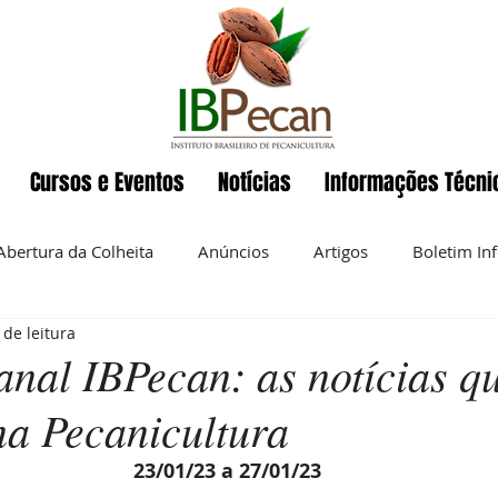
Cursos e Eventos
Notícias
Informações Técni
Abertura da Colheita
Anúncios
Artigos
Boletim In
 de leitura
Eventos
ENAPecan
Exportação
História da pecan
nal IBPecan: as notícias q
na Pecanicultura
 semanal
Noz-pecan
Notícias
Nutrição
O IBP
23/01/23 a 27/01/23