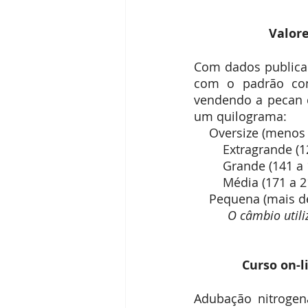
Receitas
Segredos da Pecan
 Valor
Com dados publicad
Revista Brasil Pecan
com o padrão come
vendendo a pecan c
um quilograma:
O câmbio utili
Curso on-
Adubação nitrogen