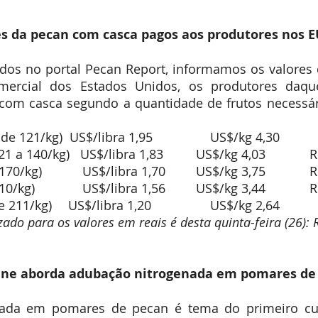
Expointer
Festividades
Publicações
Associa
es da pecan com casca pagos aos produtores nos 
os no portal Pecan Report, informamos os valores q
rcial dos Estados Unidos, os produtores daquel
om casca segundo a quantidade de frutos necessári
Extragrand
Grande (14
Média (171
zado para os valores em reais é desta quinta-feira (26): 
line aborda adubação nitrogenada em pomares de
ada em pomares de pecan é tema do primeiro cur