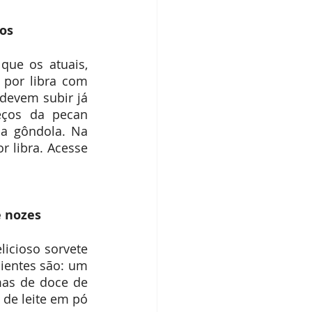
nos
ue os atuais, 
por libra com 
devem subir já 
ços da pecan 
a gôndola. Na 
 libra. Acesse 
e nozes
icioso sorvete 
ientes são: um 
mas de doce de 
de leite em pó 