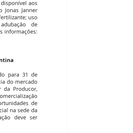
disponível aos 
 Jonas Janner 
tilizante; uso 
 adubação de 
manutenção; quanto, como e quando aplicar o adubo nitrogenado. Mais informações: 
ntina
do para 31 de 
cia do mercado 
 da Producor, 
omercialização 
rtunidades de 
ial na sede da 
ação deve ser 