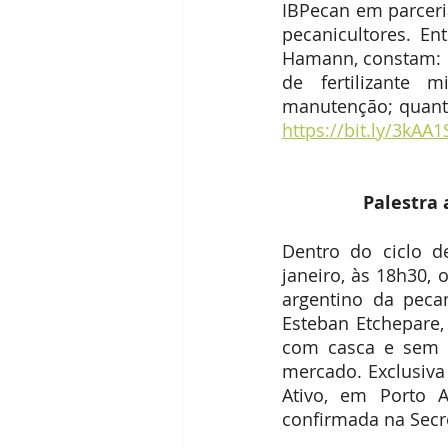
IBPecan em parceria
pecanicultores. E
Hamann, constam: im
de fertilizante 
https://bit.ly/3kAA1
Palestra 
Dentro do ciclo d
janeiro, às 18h30, 
argentino da pecan
Esteban Etchepare,
com casca e sem c
mercado. Exclusiva 
Ativo, em Porto A
confirmada na Secr