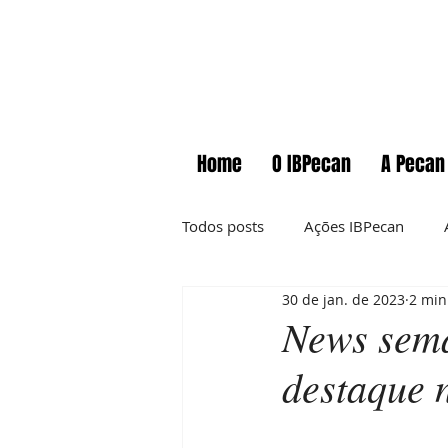
Home
O IBPecan
A Pecan
Todos posts
Ações IBPecan
30 de jan. de 2023
2 min
Comunicados
Cursos
News sema
destaque 
Informações técnicas
News