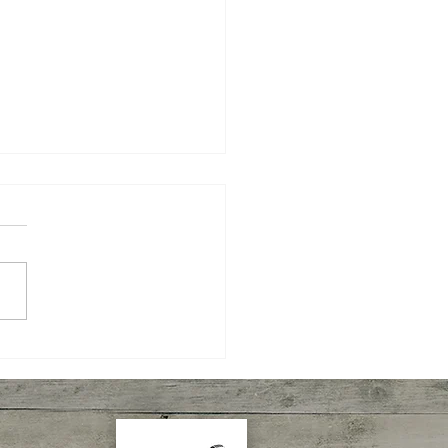
 Semanal IBPecan