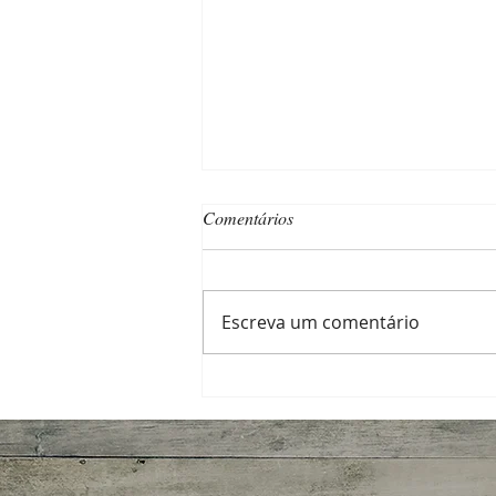
Comentários
Escreva um comentário
Qualidade tem seu preço — e a
“noz” também!