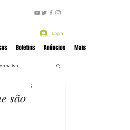
Login
cas
Boletins
Anúncios
Mais
formativo
ue são
ecan
Projetos