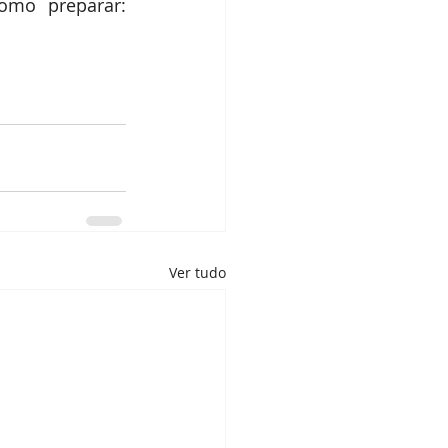
e uma xícara (de chá) de nozes picadas grosseiramente. Saiba como preparar: 
Ver tudo