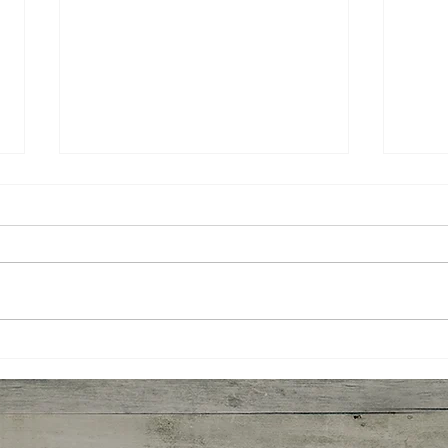
News
Por que a cadeia produtiva da
noz-pecã é tão importante para
o setor?