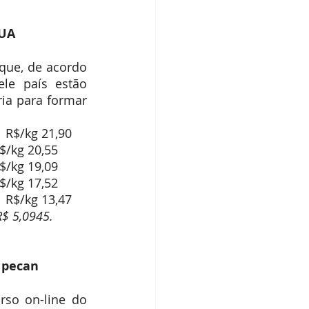
dos IBPecan
EUA
ue, de acordo 
e país estão 
a para formar 
Oversize (menos de 121/kg)  US$/libra 1,95        	US$/kg 4,30           	R$/kg 21,90
e (121 a 140/kg)   US$/libra 1,83        	US$/kg 4,03           	R$/kg 20,55
1 a 170/kg)       	US$/libra 1,70        	US$/kg 3,75           	R$/kg 19,09
 a 210/kg)         	US$/libra 1,56        	US$/kg 3,44           	R$/kg 17,52
Pequena (mais de 211/kg)  	US$/libra 1,20         	US$/kg 2,64           	R$/kg 13,47
R$ 5,0945.
 pecan
so on-line do 