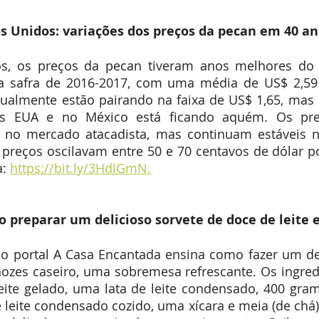
s Unidos: variações dos preços da pecan em 40 a
s, os preços da pecan tiveram anos melhores do q
na safra de 2016-2017, com uma média de US$ 2,59 
tualmente estão pairando na faixa de US$ 1,65, mas 
os EUA e no México está ficando aquém. Os pre
 no mercado atacadista, mas continuam estáveis n
preços oscilavam entre 50 e 70 centavos de dólar por
: 
https://bit.ly/3HdlGmN.
o preparar um delicioso sorvete de doce de leite 
no portal A Casa Encantada ensina como fazer um del
nozes caseiro, uma sobremesa refrescante. Os ingred
leite gelado, uma lata de leite condensado, 400 gra
e leite condensado cozido, uma xícara e meia (de chá) 