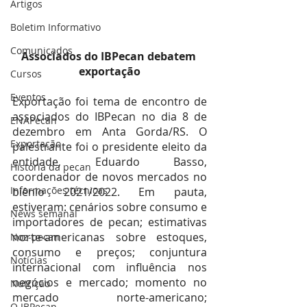
Artigos
Boletim Informativo
Comunicados
Associados do IBPecan debatem 
exportação
Cursos
Eventos
Exportação foi tema de encontro de 
associados do IBPecan no dia 8 de 
ENAPecan
dezembro em Anta Gorda/RS. O 
Exportação
palestrante foi o presidente eleito da 
entidade, Eduardo Basso, 
História da pecan
coordenador de novos mercados no 
Informações técnicas
biênio 2021/2022. Em pauta, 
estiveram: cenários sobre consumo e 
News semanal
importadores de pecan; estimativas 
norte-americanas sobre estoques, 
Noz-pecan
consumo e preços; conjuntura 
Notícias
internacional com influência nos 
negócios e mercado; momento no 
Nutrição
mercado norte-americano; 
O IBPecan