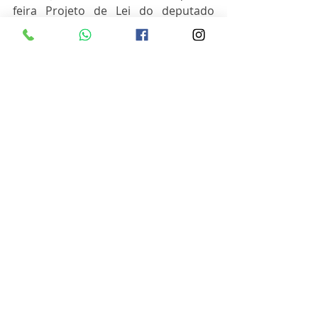
feira Projeto de Lei do deputado 
Gabriel Souza (MDB), que declara 
Cachoeira do Sul como a Capital 
Gaúcha da Noz Pecã. Conforme a 
justificativa “O Estado é o maior 
produtor de noz-pecã no Brasil, com 
cerca de 70% da produção. Entre os 
municípios, Cachoeira do Sul é o 
maior produtor no País, com mais de 
mil hectares plantados, e onde está 
localizado o maior pomar privado da 
América Latina, com 700 hectares”.
News semanal