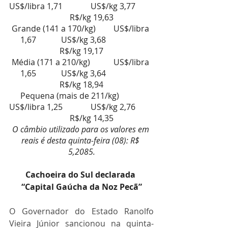
US$/libra 1,71        	US$/kg 3,77         
  	R$/kg 19,63
Grande (141 a 170/kg)       	US$/libra 
1,67        	US$/kg 3,68           	
R$/kg 19,17
Média (171 a 210/kg)         	US$/libra 
1,65        	US$/kg 3,64           	
R$/kg 18,94
Pequena (mais de 211/kg)  	
US$/libra 1,25         	US$/kg 2,76         
  	R$/kg 14,35
O câmbio utilizado para os valores em 
reais é desta quinta-feira (08): R$ 
5,2085.
Cachoeira do Sul declarada 
“Capital Gaúcha da Noz Pecã”
O Governador do Estado Ranolfo 
Vieira Júnior sancionou na quinta-