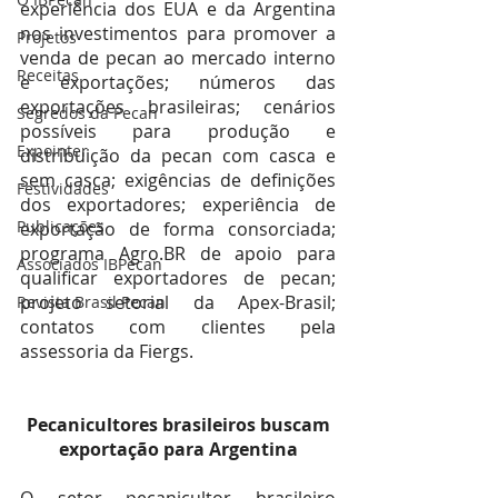
experiência dos EUA e da Argentina 
nos investimentos para promover a 
Projetos
venda de pecan ao mercado interno 
Receitas
e exportações; números das 
exportações brasileiras; cenários 
Segredos da Pecan
possíveis para produção e 
Expointer
distribuição da pecan com casca e 
sem casca; exigências de definições 
Festividades
dos exportadores; experiência de 
Publicações
exportação de forma consorciada; 
programa Agro.BR de apoio para 
Associados IBPecan
qualificar exportadores de pecan; 
projeto setorial da Apex-Brasil; 
Revista Brasil Pecan
contatos com clientes pela 
assessoria da Fiergs.
 Pecanicultores brasileiros buscam 
exportação para Argentina