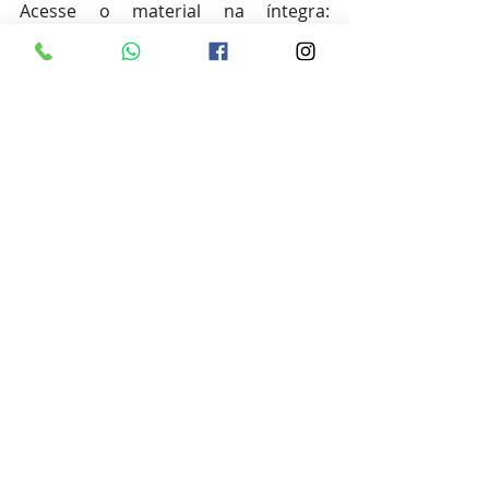
Acesse o material na íntegra:
https://www.ibpecan.org/post/irriga%
C3%A7%C3%A3o-a-diferen%C3%A7a-
na-produ%C3%A7%C3%A3o-e-
qualidade-da-noz-pec%C3%A3
.
News semanal
Posts recentes
Ver tudo