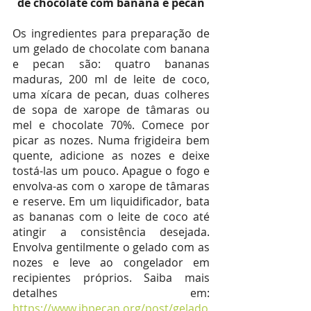
de chocolate com banana e pecan
Os ingredientes para preparação de 
um gelado de chocolate com banana 
e pecan são: quatro bananas 
maduras, 200 ml de leite de coco, 
uma xícara de pecan, duas colheres 
de sopa de xarope de tâmaras ou 
mel e chocolate 70%. Comece por 
picar as nozes. Numa frigideira bem 
quente, adicione as nozes e deixe 
tostá-las um pouco. Apague o fogo e 
envolva-as com o xarope de tâmaras 
e reserve. Em um liquidificador, bata 
as bananas com o leite de coco até 
atingir a consistência desejada. 
Envolva gentilmente o gelado com as 
nozes e leve ao congelador em 
recipientes próprios. Saiba mais 
detalhes em:
https://www.ibpecan.org/post/gelado