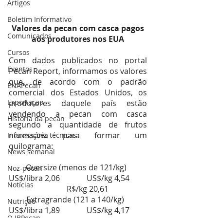
Artigos
Boletim Informativo
 Valores da pecan com casca pagos 
Comunicados
aos produtores nos EUA
Cursos
Com dados publicados no portal 
Eventos
Pecan Report, informamos os valores 
que, de acordo com o padrão 
ENAPecan
comercial dos Estados Unidos, os 
Exportação
produtores daquele país estão 
vendendo a pecan com casca 
História da pecan
segundo a quantidade de frutos 
necessária para formar um 
Informações técnicas
quilograma:
News semanal
Oversize (menos de 121/kg)  
Noz-pecan
US$/libra 2,06        	US$/kg 4,54         
Notícias
  	R$/kg 20,61
Extragrande (121 a 140/kg)   
Nutrição
US$/libra 1,89        	US$/kg 4,17         
O IBPecan