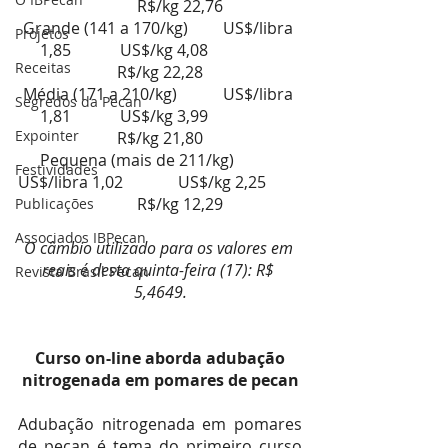
  	R$/kg 22,76
Grande (141 a 170/kg)       	US$/libra 
Projetos
1,85        	US$/kg 4,08           	
Receitas
R$/kg 22,28
Média (171 a 210/kg)         	US$/libra 
Segredos da Pecan
1,81        	US$/kg 3,99           	
Expointer
R$/kg 21,80
Pequena (mais de 211/kg)  	
Festividades
US$/libra 1,02         	US$/kg 2,25         
  	R$/kg 12,29
Publicações
Associados IBPecan
O câmbio utilizado para os valores em 
reais é desta quinta-feira (17): R$ 
Revista Brasil Pecan
5,4649.
 Curso on-line aborda adubação 
nitrogenada em pomares de pecan
Adubação nitrogenada em pomares 
de pecan é tema do primeiro curso 