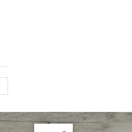
 Semanal IBPecan