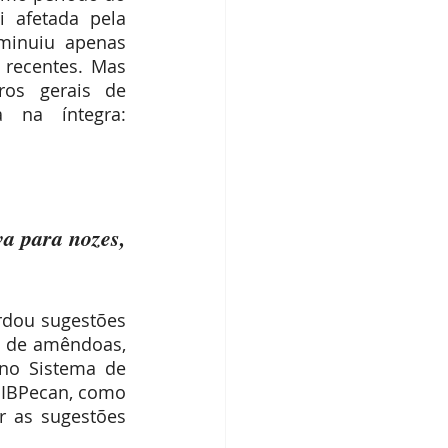
 afetada pela 
inuiu apenas 
recentes. Mas 
s gerais de 
exportação aumentaram para a temporada. Acesse a matéria na íntegra: 
 para nozes, 
rdou sugestões 
l de amêndoas, 
no Sistema de 
IBPecan, como 
 as sugestões 