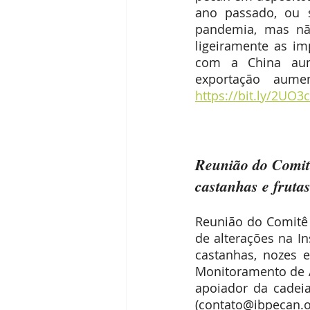
ano passado, ou se
pandemia, mas não
ligeiramente as i
com a China aum
https://bit.ly/2UO3
Reunião do Comitê
castanhas e fruta
Reunião do Comitê 
de alterações na I
castanhas, nozes e
Monitoramento de A
apoiador da cadeia
(contato@ibpecan.or