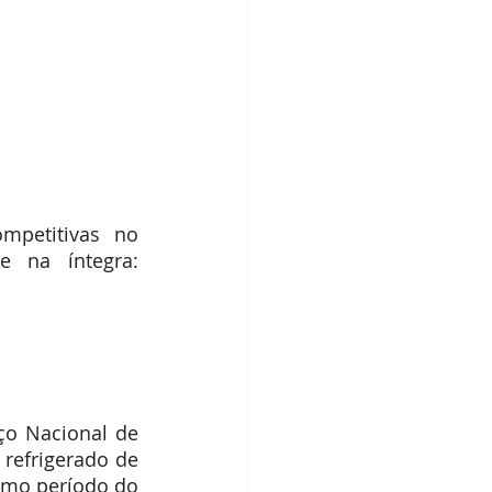
ompetitivas no 
Ministério da Agricultura, Pecuária e Pesca da Argentina. Acesse na íntegra: 
ço Nacional de 
refrigerado de 
mo período do 