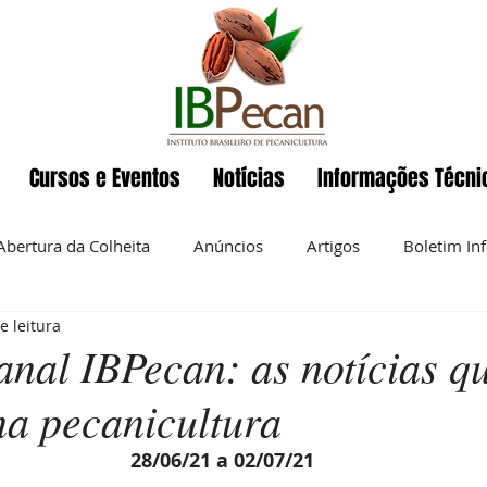
Cursos e Eventos
Notícias
Informações Técni
Abertura da Colheita
Anúncios
Artigos
Boletim In
e leitura
Eventos
ENAPecan
Exportação
História da pecan
nal IBPecan: as notícias q
na pecanicultura
 semanal
Noz-pecan
Notícias
Nutrição
O IBP
28/06/21 a 02/07/21