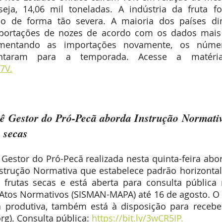
ja, 14,06 mil toneladas. A indústria da fruta foi
 de forma tão severa. A maioria dos países dim
mportações de nozes de acordo com os dados mais 
entando as importações novamente, os número
c7V.
 Gestor do Pró-Pecã aborda Instrução Normativa
s secas
Gestor do Pró-Pecã realizada nesta quinta-feira abo
nstrução Normativa que estabelece padrão horizonta
 frutas secas e está aberta para consulta pública 
tos Normativos (SISMAN-MAPA) até 16 de agosto. O 
 produtiva, também está à disposição para receber
g). Consulta pública: 
https://bit.ly/3wCR5IP.