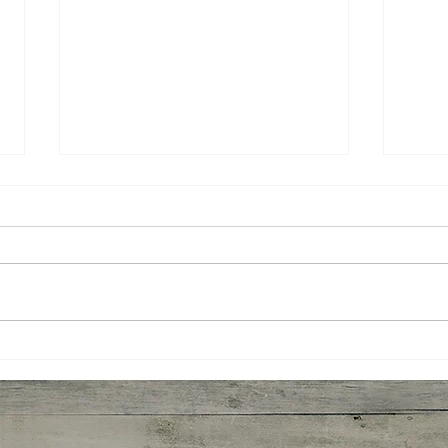
News
Por que a cadeia produtiva da
noz-pecã é tão importante para
o setor?