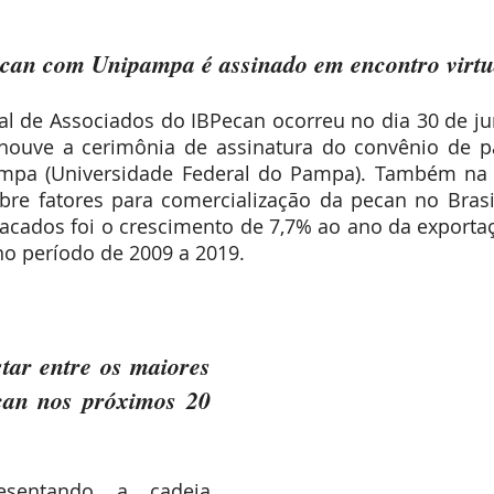
Expointer
Festividades
Publicações
Associa
can com Unipampa é assinado em encontro virtu
al de Associados do IBPecan ocorreu no dia 30 de ju
houve a cerimônia de assinatura do convênio de par
pampa (Universidade Federal do Pampa). Também na 
bre fatores para comercialização da pecan no Brasi
cados foi o crescimento de 7,7% ao ano da exportaç
o período de 2009 a 2019. 
tar entre os maiores 
can nos próximos 20 
esentando a cadeia 