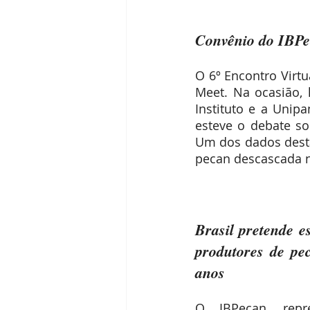
Receitas
Segredos da Pecan
Convênio do IBPe
Revista Brasil Pecan
O 6º Encontro Virtu
Meet. Na ocasião, 
Instituto e a Uni
esteve o debate so
Um dos dados desta
pecan descascada n
Brasil pretende es
produtores de pe
anos
O IBPecan, repr