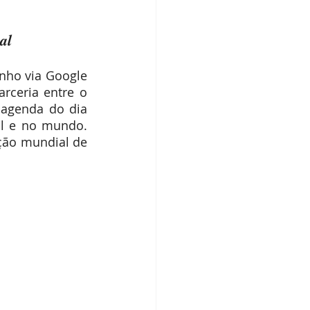
dos IBPecan
al
nho via Google 
ceria entre o 
agenda do dia 
l e no mundo. 
ão mundial de 