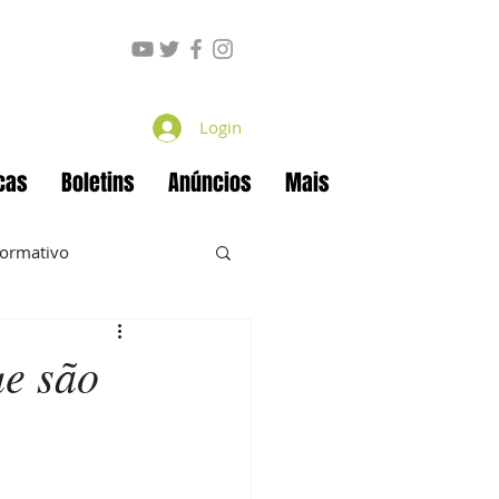
Login
cas
Boletins
Anúncios
Mais
formativo
ue são
ecan
Projetos