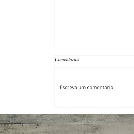
Comentários
Escreva um comentário
Qualidade tem seu preço — e a
“noz” também!