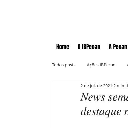
Home
O IBPecan
A Pecan
Todos posts
Ações IBPecan
2 de jul. de 2021
2 min d
Comunicados
Cursos
News sema
destaque 
Informações técnicas
News