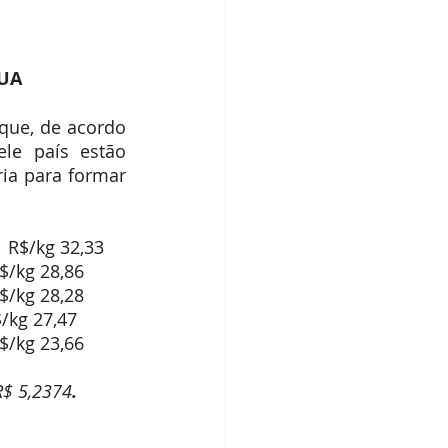
dos IBPecan
EUA
ue, de acordo 
e país estão 
a para formar 
Oversize (menos de 121/kg)  US$/libra 2,58        	US$/kg 5,69           	R$/kg 32,33
e (121 a 140/kg)   US$/libra 2,50        	US$/kg 5,51           	R$/kg 28,86
1 a 170/kg)       	US$/libra 2,45        	US$/kg 5,40           	R$/kg 28,28
      R$/kg 27,47
ais de 211/kg)  	US$/libra 2,05        	US$/kg 4,52           	R$/kg 23,66
 R$ 5,2374
.