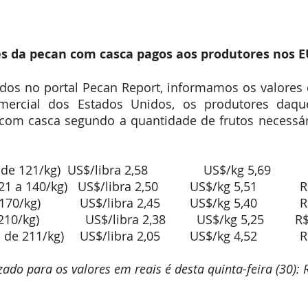
Expointer
Festividades
Publicações
Associa
es da pecan com casca pagos aos produtores nos 
os no portal Pecan Report, informamos os valores q
rcial dos Estados Unidos, os produtores daquel
om casca segundo a quantidade de frutos necessári
Extragrand
Grande (14
Média (171 a 210/kg)         	US$/libra 2,38         US$/kg 5,25   
Pequena (m
zado para os valores em reais é desta quinta-feira (30):