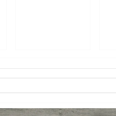
News
Por que a cadeia produtiva da
noz-pecã é tão importante para
o setor?