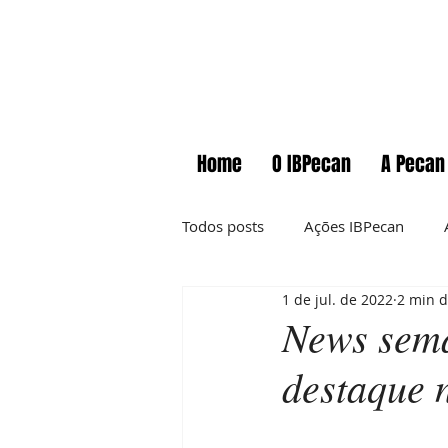
Home
O IBPecan
A Pecan
Todos posts
Ações IBPecan
1 de jul. de 2022
2 min d
Comunicados
Cursos
News sema
destaque 
Informações técnicas
News