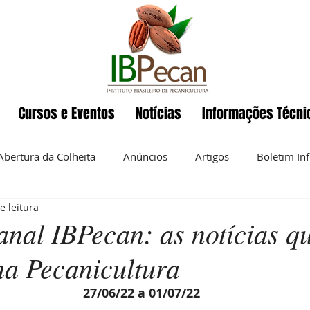
Cursos e Eventos
Notícias
Informações Técni
Abertura da Colheita
Anúncios
Artigos
Boletim In
e leitura
Eventos
ENAPecan
Exportação
História da pecan
nal IBPecan: as notícias q
na Pecanicultura
 semanal
Noz-pecan
Notícias
Nutrição
O IBP
27/06/22 a 01/07/22