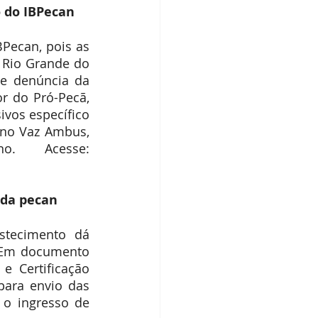
o do IBPecan
Pecan, pois as 
 Rio Grande do 
e denúncia da 
 do Pró-Pecã, 
vos específico 
ano Vaz Ambus, 
sobre manejo do solo no período de inverno. Acesse: 
 da pecan
stecimento dá 
 Em documento 
 Certificação 
para envio das 
 o ingresso de 