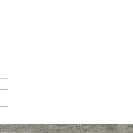
 Semanal IBPecan