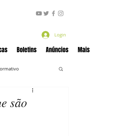
Login
cas
Boletins
Anúncios
Mais
formativo
ue são
ecan
Projetos