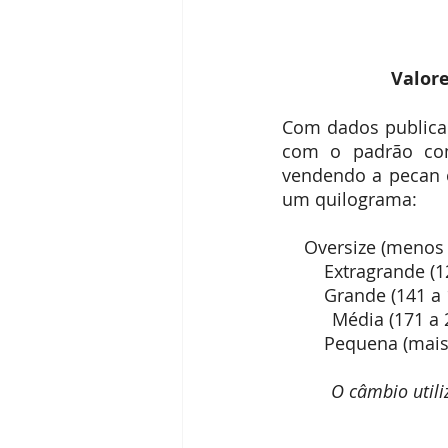
Receitas
Segredos da Pecan
 Valor
Revista Brasil Pecan
Com dados publicad
com o padrão come
vendendo a pecan c
um quilograma:
O câmbio utili