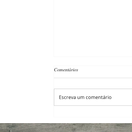
Comentários
Escreva um comentário
Qualidade tem seu preço — e a
“noz” também!