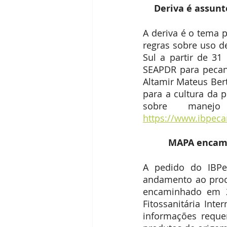
Deriva é assunt
A deriva é o tema p
regras sobre uso d
Sul a partir de 3
SEAPDR para pecani
Altamir Mateus Bert
para a cultura da p
https://www.ibpecan
 MAPA encam
A pedido do IBPec
andamento ao proc
encaminhado em 28
Fitossanitária Inte
informações requer