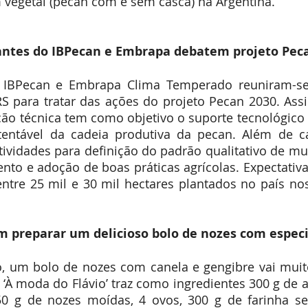
 vegetal (pecan com e sem casca) na Argentina.
ntes do IBPecan e Embrapa debatem projeto Pec
 IBPecan e Embrapa Clima Temperado reuniram-se
S para tratar das ações do projeto Pecan 2030. Ass
ão técnica tem como objetivo o suporte tecnológico
entável da cadeia produtiva da pecan. Além de cap
atividades para definição do padrão qualitativo de mu
nto e adoção de boas práticas agrícolas. Expectativa é
entre 25 mil e 30 mil hectares plantados no país no
om preparar um delicioso bolo de nozes com especi
o, um bolo de nozes com canela e gengibre vai muit
 ‘À moda do Flávio’ traz como ingredientes 300 g de a
50 g de nozes moídas, 4 ovos, 300 g de farinha se