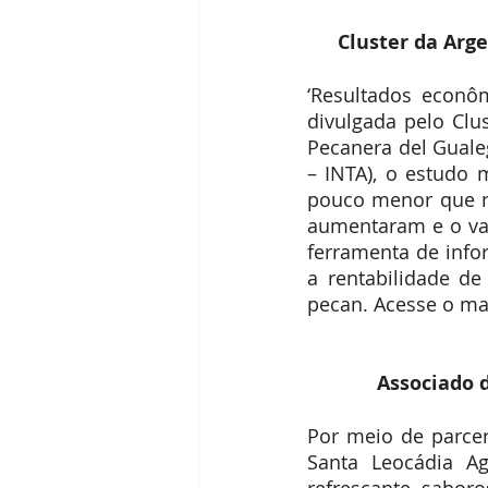
 Cluster da Arg
‘Resultados econô
divulgada pelo Clus
Pecanera del Guale
– INTA), o estudo 
pouco menor que n
aumentaram e o va
ferramenta de info
a rentabilidade d
pecan. Acesse o mat
Associado d
Por meio de parcer
Santa Leocádia Ag