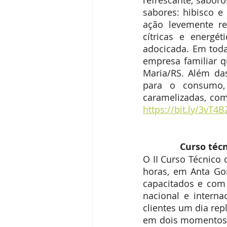
refrescante, saboro
sabores: hibisco e
ação levemente re
cítricas e energé
adocicada. Em toda
empresa familiar q
Maria/RS. Além das
para o consumo, 
caramelizadas, co
https://bit.ly/3vT4B
Curso téc
O II Curso Técnico
horas, em Anta Gord
capacitados e com
nacional e internac
clientes um dia rep
em dois momentos. 