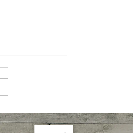
 Semanal IBPecan