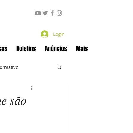
Login
cas
Boletins
Anúncios
Mais
formativo
ue são
ecan
Projetos