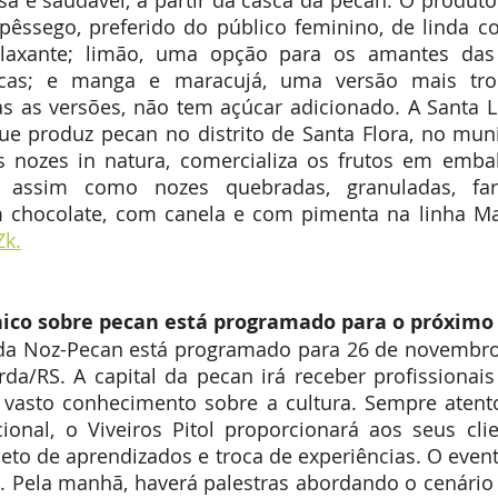
sa e saudável, a partir da casca da pecan. O produto 
 pêssego, preferido do público feminino, de linda c
laxante; limão, uma opção para os amantes das 
ticas; e manga e maracujá, uma versão mais trop
s as versões, não tem açúcar adicionado. A Santa L
ue produz pecan no distrito de Santa Flora, no muni
 nozes in natura, comercializa os frutos em embal
assim como nozes quebradas, granuladas, far
m chocolate, com canela e com pimenta na linha Ma
Zk.
nico sobre pecan está programado para o próximo 
 da Noz-Pecan está programado para 26 de novembro, 
a/RS. A capital da pecan irá receber profissionais 
 vasto conhecimento sobre a cultura. Sempre atent
ional, o Viveiros Pitol proporcionará aos seus clie
leto de aprendizados e troca de experiências. O evento
Pela manhã, haverá palestras abordando o cenário a