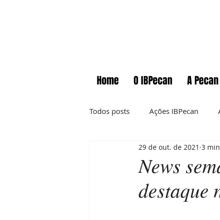
Home
O IBPecan
A Pecan
Todos posts
Ações IBPecan
29 de out. de 2021
3 min
Comunicados
Cursos
News sema
destaque 
Informações técnicas
News