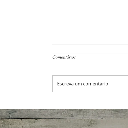
Comentários
Escreva um comentário
Qualidade tem seu preço — e a
“noz” também!