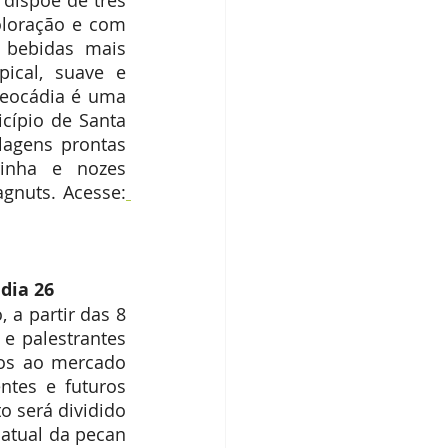
dispõe de três 
oloração e com 
bebidas mais 
ical, suave e 
eocádia é uma 
cípio de Santa 
agens prontas 
inha e nozes 
gnuts. Acesse:
dia 26
a partir das 8 
e palestrantes 
os ao mercado 
ntes e futuros 
 será dividido 
tual da pecan 