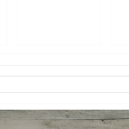
News
Por que a cadeia produtiva da
noz-pecã é tão importante para
o setor?