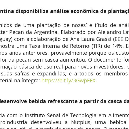
entina disponibiliza análise econômica da planta
micos de uma plantação de nozes’ é título de anál
ter Pecan da Argentina. Elaborado por Alejandro Lavi
guay) com a colaboração de Ana Laura Grassi (EEE De
mostra uma Taxa Interna de Retorno (TIR) de 14%. E
os anos anteriores, provavelmente porque os custo
lor da pecan sem casca aumentou. O documento fo
rmação básica de uso real para novos investidores, 
e suas safras e expandi-las, e a todos os membro
erial na íntegra:
 https://bit.ly/3GwpEFX.
esenvolve bebida refrescante a partir da casca d
ia com o Instituto Senai de Tecnologia em Alimento
roindústria desenvolveu a Nutplus, uma bebida n