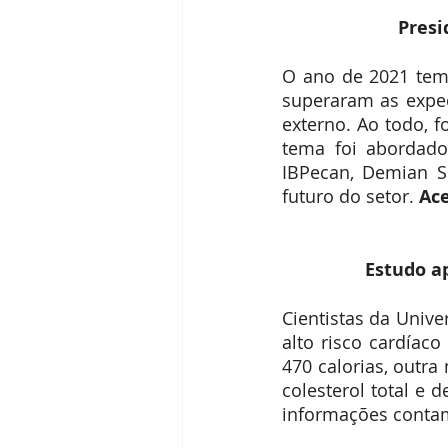
Receitas
Segredos da Pecan
Presi
O ano de 2021 tem 
Revista Brasil Pecan
superaram as expec
externo. Ao todo, 
tema foi abordado
IBPecan, Demian Se
futuro do setor. 
Ace
Estudo a
Cientistas da Unive
alto risco cardíac
470 calorias, outr
colesterol total e 
informações contam