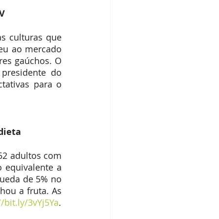
dos IBPecan
TV
 culturas que 
deu ao mercado 
res gaúchos. O 
residente do 
ativas para o 
dieta
52 adultos com 
 equivalente a 
queda de 5% no 
ou a fruta. As 
//bit.ly/3vYj5Ya
.