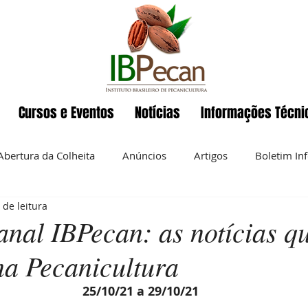
Cursos e Eventos
Notícias
Informações Técni
Abertura da Colheita
Anúncios
Artigos
Boletim In
 de leitura
Eventos
ENAPecan
Exportação
História da pecan
nal IBPecan: as notícias q
na Pecanicultura
 semanal
Noz-pecan
Notícias
Nutrição
O IBP
25/10/21 a 29/10/21