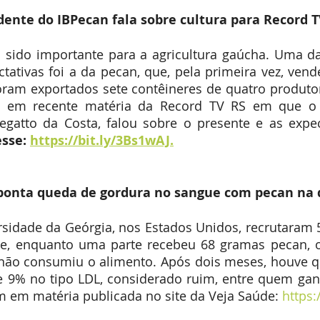
Expointer
Festividades
Publicações
Associa
dente do IBPecan fala sobre cultura para Record 
sido importante para a agricultura gaúcha. Uma das
tativas foi a da pecan, que, pela primeira vez, ven
foram exportados sete contêineres de quatro produto
 em recente matéria da Record TV RS em que o p
gatto da Costa, falou sobre o presente e as expect
sse: 
https://bit.ly/3Bs1wAJ.
ponta queda de gordura no sangue com pecan na 
rsidade da Geórgia, nos Estados Unidos, recrutaram 
o e, enquanto uma parte recebeu 68 gramas pecan, o
a não consumiu o alimento. Após dois meses, houve 
de 9% no tipo LDL, considerado ruim, entre quem ganh
 em matéria publicada no site da Veja Saúde:
 https: