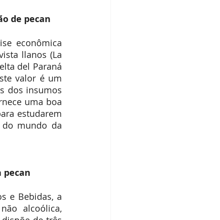
ção de pecan
ise econômica 
sta llanos (La 
lta del Paraná 
ste valor é um 
s dos insumos 
rnece uma boa 
para estudarem 
s do mundo da 
a pecan
s e Bebidas, a 
ão alcoólica, 