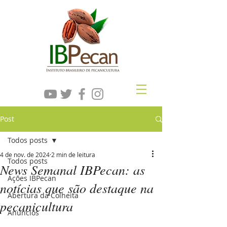
Post
Todos posts
4 de nov. de 2024
2 min de leitura
Todos posts
News Semanal IBPecan: as
Ações IBPecan
notícias que são destaque na
Abertura da Colheita
pecanicultura
Anúncios