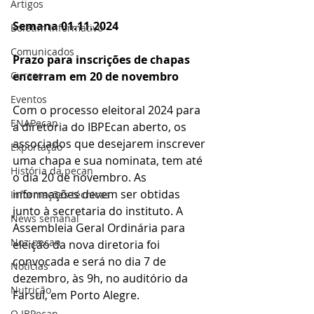
Artigos
Semana 01.11.2024
Boletim Informativo
Comunicados
Prazo para inscrições de chapas 
Cursos
encerram em 20 de novembro
Eventos
Com o processo eleitoral 2024 para 
ENAPecan
a diretoria do IBPEcan aberto, os 
associados que desejarem inscrever 
Exportação
uma chapa e sua nominata, tem até 
História da pecan
o dia 20 de novembro. As 
informações devem ser obtidas 
Informações técnicas
junto à secretaria do instituto. A 
News semanal
Assembleia Geral Ordinária para 
Noz-pecan
eleição da nova diretoria foi 
convocada e será no dia 7 de 
Notícias
dezembro, às 9h, no auditório da 
Nutrição
Farsul, em Porto Alegre. 
O IBPecan