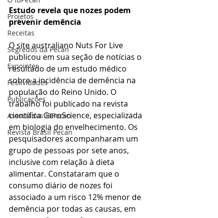
Estudo revela que nozes podem 
Projetos
prevenir demência
Receitas
O site australiano Nuts For Live 
Segredos da Pecan
publicou em sua seção de notícias o 
Expointer
resultado de um estudo médico 
sobre a incidência de demência na 
Festividades
população do Reino Unido. O 
Publicações
trabalho foi publicado na revista 
científica GeroScience, especializada 
Associados IBPecan
em biologia do envelhecimento. Os 
Revista Brasil Pecan
pesquisadores acompanharam um 
grupo de pessoas por sete anos, 
inclusive com relação à dieta 
alimentar. Constataram que o 
consumo diário de nozes foi 
associado a um risco 12% menor de 
demência por todas as causas, em 