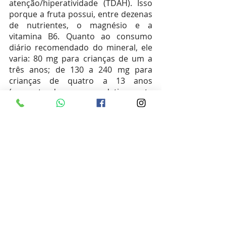
atenção/hiperatividade (TDAH). Isso 
porque a fruta possui, entre dezenas 
de nutrientes, o magnésio e a 
vitamina B6. Quanto ao consumo 
diário recomendado do mineral, ele 
varia: 80 mg para crianças de um a 
três anos; de 130 a 240 mg para 
crianças de quatro a 13 anos 
(aumentando gradativamente 
conforme a idade); e a partir dos 14 
anos de idade, de 360 a 420 mg. 
Acesse na íntegra:
https://bit.ly/3NXD1W1
.
News semanal