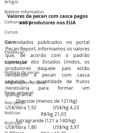
Artigos
Boletim Informativo
 Valores da pecan com casca pagos 
Comunicados
aos produtores nos EUA
Cursos
Com dados publicados no portal 
Eventos
Pecan Report, informamos os valores 
ENAPecan
que, de acordo com o padrão 
comercial dos Estados Unidos, os 
Exportação
produtores daquele país estão 
História da pecan
vendendo a pecan com casca 
segundo a quantidade de frutos 
Informações técnicas
necessária para formar um 
News semanal
quilograma:
Oversize (menos de 121/kg)  
Noz-pecan
US$/libra 1,92        	US$/kg 4,23         
Notícias
  	R$/kg 21,03
Extragrande (121 a 140/kg)   
Nutrição
US$/libra 1,80        	US$/kg 3,97         
O IBPecan