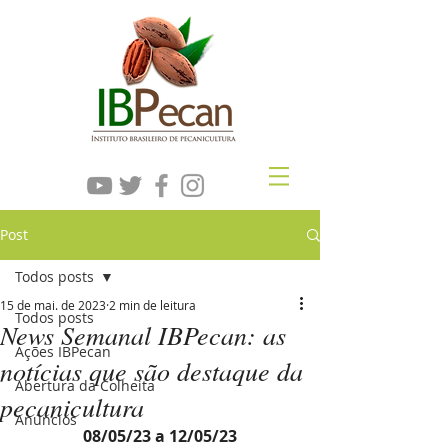
Post
Todos posts
15 de mai. de 2023
2 min de leitura
Todos posts
News Semanal IBPecan: as
Ações IBPecan
notícias que são destaque da
Abertura da Colheita
pecanicultura
Anúncios
08/05/23 a 12/05/23