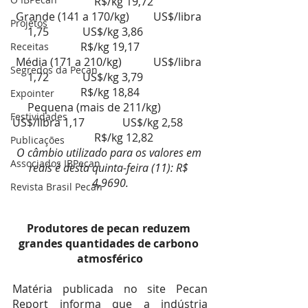
  	R$/kg 19,72
Grande (141 a 170/kg)       	US$/libra 
Projetos
1,75        	US$/kg 3,86           	
R$/kg 19,17
Receitas
Média (171 a 210/kg)         	US$/libra 
Segredos da Pecan
1,72        	US$/kg 3,79           	
R$/kg 18,84
Expointer
Pequena (mais de 211/kg)  	
Festividades
US$/libra 1,17        	US$/kg 2,58         
  	R$/kg 12,82
Publicações
O câmbio utilizado para os valores em 
Associados IBPecan
reais é desta quinta-feira (11): R$ 
4,9690.
Revista Brasil Pecan
Produtores de pecan reduzem 
grandes quantidades de carbono 
atmosférico
Matéria publicada no site Pecan 
Report informa que a indústria 