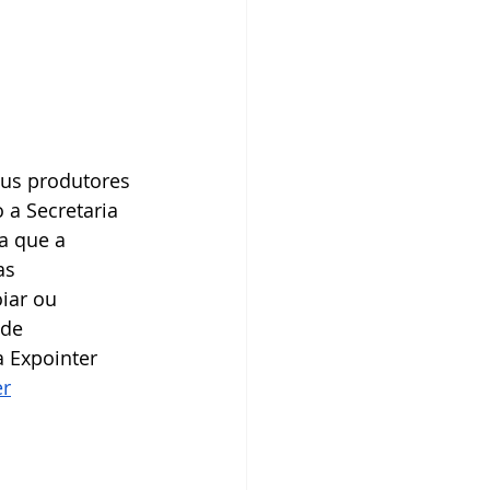
dos IBPecan
eus produtores 
 a Secretaria 
a que a 
as 
iar ou 
de 
a Expointer 
er