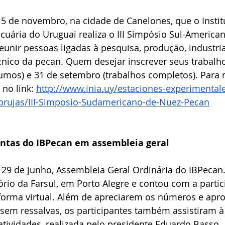
15 de novembro, na cidade de Canelones, que o Instit
uária do Uruguai realiza o III Simpósio Sul-America
reunir pessoas ligadas à pesquisa, produção, industria
nico da pecan. Quem desejar inscrever seus trabalho
sumos) e 31 de setembro (trabalhos completos). Para 
no link: 
http://www.inia.uy/estaciones-experimentale
s-brujas/III-Simposio-Sudamericano-de-Nuez-Pecan
ntas do IBPecan em assembleia geral
a 29 de junho, Assembleia Geral Ordinária do IBPecan
rio da Farsul, em Porto Alegre e contou com a partic
orma virtual. Além de apreciarem os números e apr
 sem ressalvas, os participantes também assistiram à
atividades, realizada pelo presidente Eduardo Basso. 