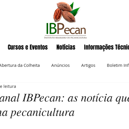
Cursos e Eventos
Notícias
Informações Técni
Abertura da Colheita
Anúncios
Artigos
Boletim In
e leitura
Eventos
ENAPecan
Exportação
História da pecan
nal IBPecan: as notícia qu
na pecanicultura
 semanal
Noz-pecan
Notícias
Nutrição
O IBP