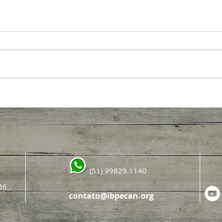
News
Por que a cadeia produtiva da
noz-pecã é tão importante para
o setor?
(51) 99829.1140
36
contato@ibpecan.org