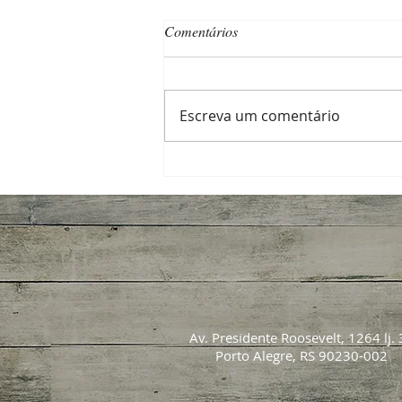
Comentários
Escreva um comentário
Qualidade tem seu preço — e a
“noz” também!
Av. Presidente Roosevelt, 1264 lj. 
Porto Alegre, RS 90230-002