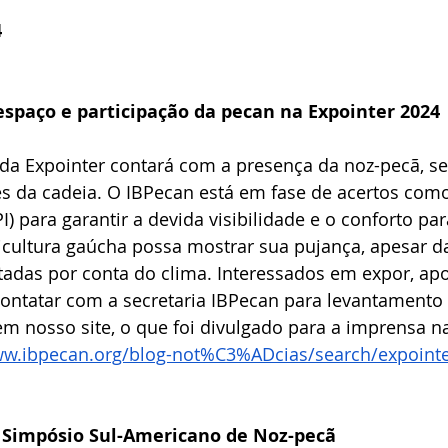
Expointer
Festividades
Publicações
Associa
4
espaço e participação da pecan na Expointer 2024
 da Expointer contará com a presença da noz-pecã, s
s da cadeia. O IBPecan está em fase de acertos como
I) para garantir a devida visibilidade e o conforto par
cultura gaúcha possa mostrar sua pujança, apesar d
tadas por conta do clima. Interessados em expor, apo
ontatar com a secretaria IBPecan para levantamento 
em nosso site, o que foi divulgado para a imprensa n
ww.ibpecan.org/blog-not%C3%ADcias/search/expoint
II Simpósio Sul-Americano de Noz-pecã