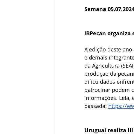
Receitas
Segredos da Pecan
Semana 05.07.202
Revista Brasil Pecan
IBPecan organiza 
A edição deste ano
e demais integrante
da Agricultura (SEAP
produção da pecani
dificuldades enfren
patrocinar podem c
informações. Leia, 
passada: 
https://w
Uruguai realiza I