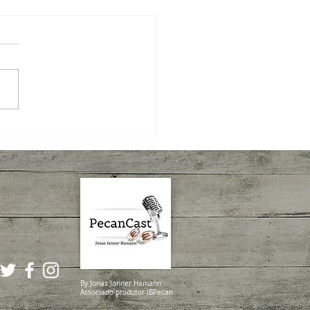
 Semanal IBPecan
By Jonas Janner Hamann
Associado produtor IBPecan