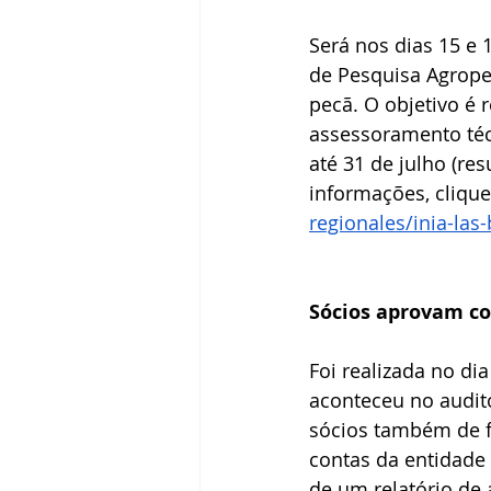
Será nos dias 15 e 
de Pesquisa Agropec
pecã. O objetivo é 
assessoramento téc
até 31 de julho (re
informações, clique 
regionales/inia-la
Sócios aprovam co
Foi realizada no di
aconteceu no auditó
sócios também de f
contas da entidade
de um relatório de 