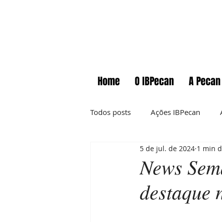
Home
O IBPecan
A Pecan
Todos posts
Ações IBPecan
5 de jul. de 2024
1 min d
Comunicados
Cursos
News Sema
destaque 
Informações técnicas
News