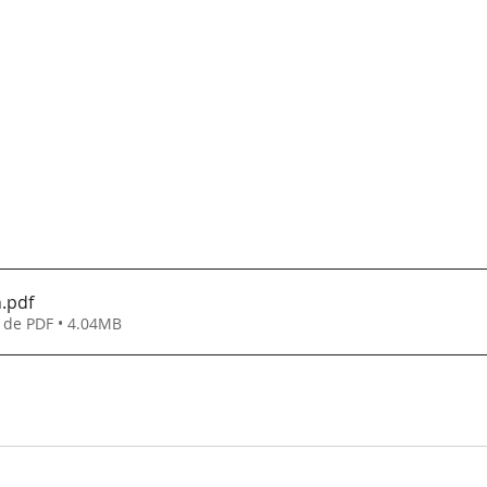
n
.pdf
 de PDF • 4.04MB