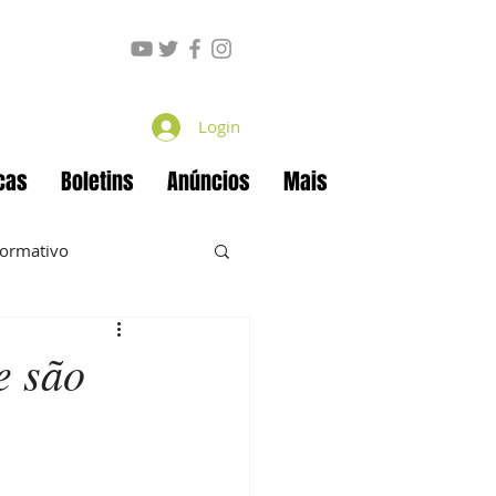
Login
cas
Boletins
Anúncios
Mais
formativo
e são
ecan
Projetos