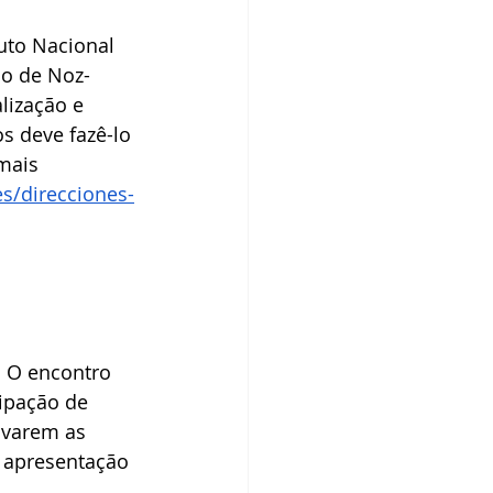
uto Nacional 
no de Noz-
lização e 
s deve fazê-lo 
mais 
s/direcciones-
. O encontro 
ipação de 
ovarem as 
 apresentação 