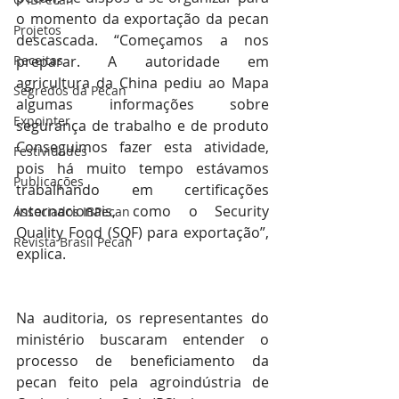
o momento da exportação da pecan 
Projetos
descascada. “Começamos a nos 
Receitas
preparar. A autoridade em 
agricultura da China pediu ao Mapa 
Segredos da Pecan
algumas informações sobre 
Expointer
segurança de trabalho e de produto 
Conseguimos fazer esta atividade, 
Festividades
pois há muito tempo estávamos 
Publicações
trabalhando em certificações 
internacionais, como o Security 
Associados IBPecan
Quality Food (SQF) para exportação”, 
Revista Brasil Pecan
explica.
Na auditoria, os representantes do 
ministério buscaram entender o 
processo de beneficiamento da 
pecan feito pela agroindústria de 