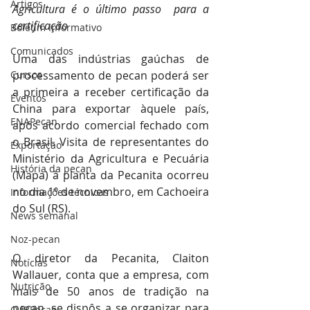
Artigos
Agricultura é o último passo  para a 
certificação
Boletim Informativo
Comunicados
Uma das indústrias gaúchas de 
Cursos
processamento de pecan poderá ser 
a primeira a receber certificação da 
Eventos
China para exportar àquele país, 
ENAPecan
após acordo comercial fechado com 
o Brasil. Visita de representantes do 
Exportação
Ministério da Agricultura e Pecuária 
História da pecan
(Mapa) à planta da Pecanita ocorreu 
no dia 1º de novembro, em Cachoeira 
Informações técnicas
do Sul (RS).
News semanal
Noz-pecan
O diretor da Pecanita, Claiton 
Notícias
Wallauer, conta que a empresa, com 
Nutrição
mais de 50 anos de tradição na 
pecan, se dispôs a se organizar para 
O IBPecan