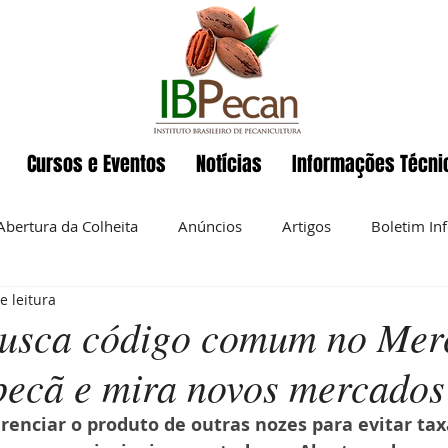
Cursos e Eventos
Notícias
Informações Técni
Abertura da Colheita
Anúncios
Artigos
Boletim In
e leitura
Eventos
ENAPecan
Exportação
História da pecan
usca código comum no Mer
pecã e mira novos mercados
 semanal
Noz-pecan
Notícias
Nutrição
O IBP
erenciar o produto de outras nozes para evitar tax