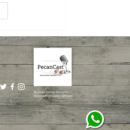
tura da Colheita da Noz-
: um momento de quem
a, cuida e constrói
By Jonas Janner Hamann
Associado produtor IBPecan