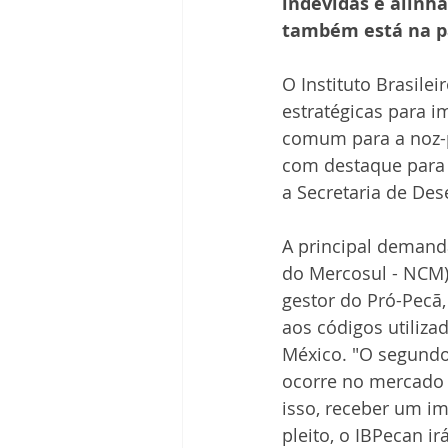
indevidas e alinha
Receitas
Segredos da Pecan
também está na p
O Instituto Brasile
Revista Brasil Pecan
estratégicas para i
comum para a noz-p
com destaque para 
a Secretaria de De
A principal demand
do Mercosul - NCM)
gestor do Pró-Pecã,
aos códigos utiliz
México. "O segundo
ocorre no mercado 
isso, receber um im
pleito, o IBPecan i