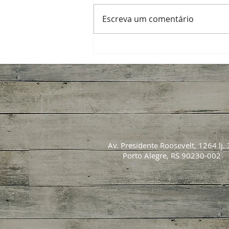
Escreva um comentário
Inverno exige poda e controle de
doenças para proteger próxima
safra de noz-pecã
Av. Presidente Roosevelt, 1264 lj. 
Porto Alegre, RS 90230-002