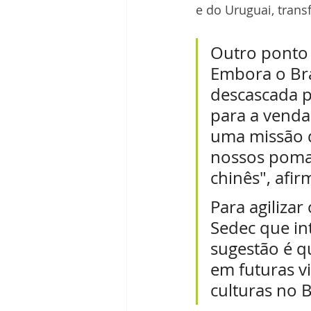
e do Uruguai, tran
Outro ponto 
Embora o Bra
descascada p
para a venda
uma missão d
nossos poma
chinês", afir
Para agilizar
Sedec que int
sugestão é q
em futuras vi
culturas no B