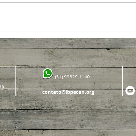
Noz-pecã mira safra de até 8 mil
Aber
toneladas após abertura da
Pecã
colheita da safra
plant
(51) 99829.1140
36
contato@ibpecan.org