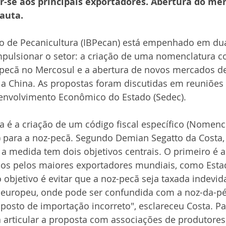
r-se aos principais exportadores. Abertura do me
Expointer
Festividades
Publicações
Associa
auta.
iro de Pecanicultura (IBPecan) está empenhado em dua
mpulsionar o setor: a criação de uma nomenclatura c
ecã no Mercosul e a abertura de novos mercados de
a China. As propostas foram discutidas em reuniões
senvolvimento Econômico do Estado (Sedec).
a é a criação de um código fiscal específico (Nome
 para a noz-pecã. Segundo Demian Segatto da Costa,
 a medida tem dois objetivos centrais. O primeiro é al
ados pelos maiores exportadores mundiais, como Esta
 objetivo é evitar que a noz-pecã seja taxada indevi
europeu, onde pode ser confundida com a noz-da-pér
posto de importação incorreto", esclareceu Costa. Par
rá articular a proposta com associações de produtores