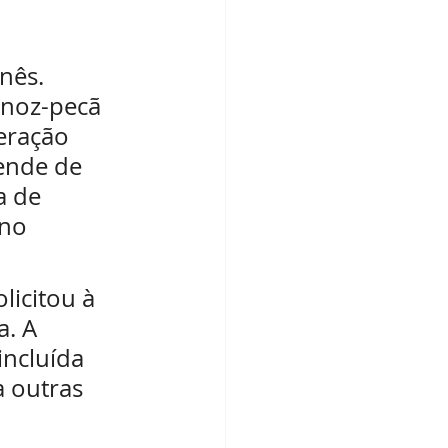
nês. 
 noz-pecã 
eração 
ende de 
a de 
no 
licitou à 
. A 
ncluída 
a outras 