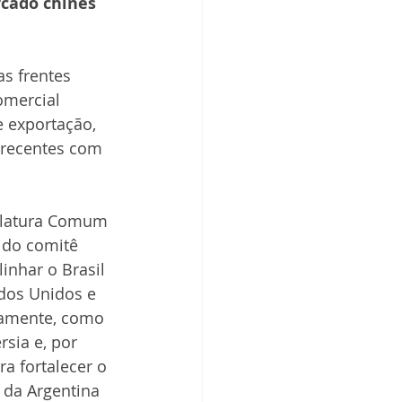
rcado chinês 
dos IBPecan
s frentes 
omercial 
 exportação, 
 recentes com 
nclatura Comum 
 do comitê 
inhar o Brasil 
dos Unidos e 
damente, como 
sia e, por 
a fortalecer o 
 da Argentina 