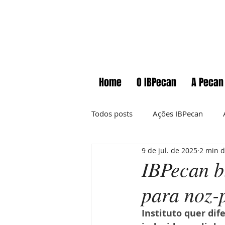
Home
O IBPecan
A Pecan
Todos posts
Ações IBPecan
9 de jul. de 2025
2 min d
Comunicados
Cursos
IBPecan b
para noz-
Informações técnicas
News
Instituto quer dif