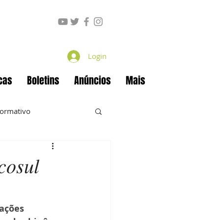
Login
cas
Boletins
Anúncios
Mais
formativo
cosul
ecan
Projetos
ações 