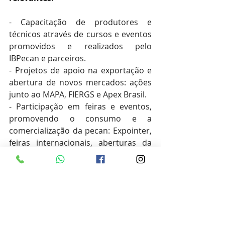
- Capacitação de produtores e 
técnicos através de cursos e eventos 
promovidos e realizados pelo 
IBPecan e parceiros.
- Projetos de apoio na exportação e 
abertura de novos mercados: ações 
junto ao MAPA, FIERGS e Apex Brasil.
- Participação em feiras e eventos, 
promovendo o consumo e a 
comercialização da pecan: Expointer, 
feiras internacionais, aberturas da 
colheita
- Convênios e parcerias que 
beneficiam os associados: 
laboratório de análises, assinatura 
Pecan South, desconto em cursos de 
entidades parceiras.