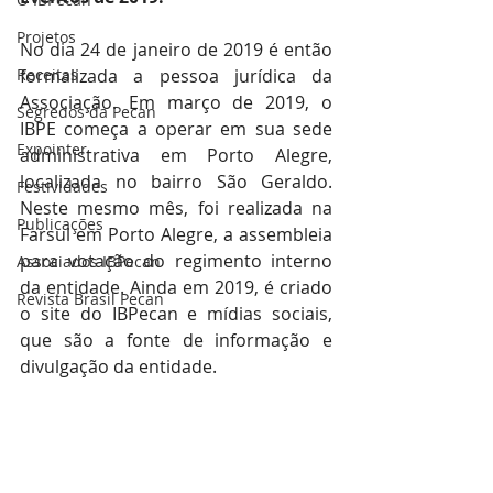
Projetos
No dia 24 de janeiro de 2019 é então 
Receitas
formalizada a pessoa jurídica da 
Associação. Em março de 2019, o 
Segredos da Pecan
IBPE começa a operar em sua sede 
Expointer
administrativa em Porto Alegre, 
localizada no bairro São Geraldo. 
Festividades
Neste mesmo mês, foi realizada na 
Publicações
Farsul em Porto Alegre, a assembleia 
para votação do regimento interno 
Associados IBPecan
da entidade. Ainda em 2019, é criado 
Revista Brasil Pecan
o site do IBPecan e mídias sociais, 
que são a fonte de informação e 
divulgação da entidade.