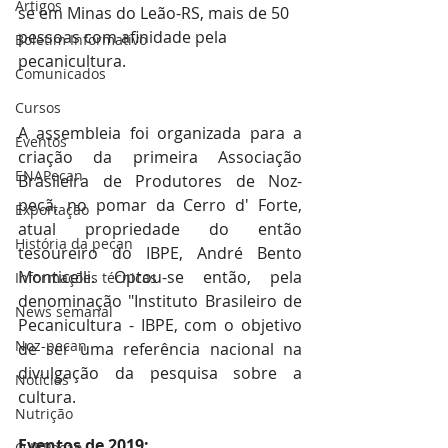
Artigos
se em Minas do Leão-RS, mais de 50 
pessoas com afinidade pela 
Boletim Informativo
pecanicultura.
Comunicados
Cursos
A assembleia foi organizada para a 
Eventos
criação da primeira Associação 
ENAPecan
Brasileira de Produtores de Noz-
pecã, no pomar da Cerro d' Forte, 
Exportação
atual propriedade do então 
História da pecan
tesoureiro do IBPE, André Bento 
Monticelli. Optou-se então, pela 
Informações técnicas
denominação "Instituto Brasileiro de 
News semanal
Pecanicultura - IBPE, com o objetivo 
Noz-pecan
de ser uma referência nacional na 
divulgação da pesquisa sobre a 
Notícias
cultura.
Nutrição
Eventos de 2019:
O IBPecan