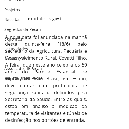
Projetos
expointer.rs.gov.br
Receitas
Segredos da Pecan
A nova data foi anunciada na manhã 
Expointer
desta quinta-feira (18/6) pelo 
Festividades
secretário da Agricultura, Pecuária e 
Desenvolvimento Rural, Covatti Filho. 
Publicações
A feira, que neste ano celebra os 50 
Associados IBPecan
anos do Parque Estadual de 
Exposições Assis Brasil, em Esteio, 
Revista Brasil Pecan
deve contar com protocolos de 
segurança sanitária definidos pela 
Secretaria da Saúde. Entre as quais, 
estão em análise a medição da 
temperatura de visitantes e túneis de 
desinfecção nos portões de entrada.