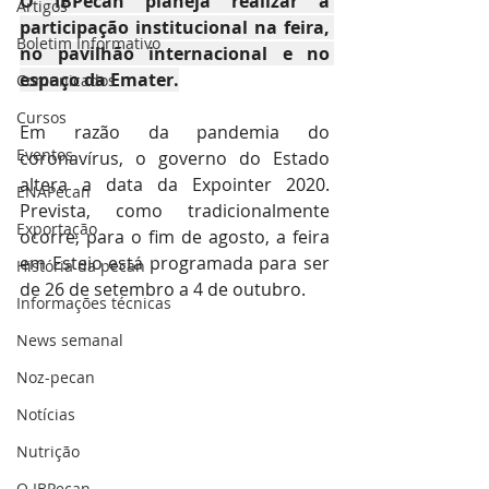
O IBPecan planeja realizar a 
Artigos
participação institucional na feira, 
Boletim Informativo
no pavilhão internacional e no 
espaço da Emater.
Comunicados
Cursos
Em razão da pandemia do 
Eventos
coronavírus, o governo do Estado 
altera a data da Expointer 2020. 
ENAPecan
Prevista, como tradicionalmente 
Exportação
ocorre, para o fim de agosto, a feira 
em Esteio está programada para ser 
História da pecan
de 26 de setembro a 4 de outubro.
Informações técnicas
News semanal
Noz-pecan
Notícias
Nutrição
O IBPecan