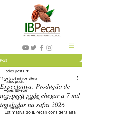
Post
Todos posts
11 de fev.
3 min de leitura
Todos posts
Expectativa: Produção de
Ações IBPecan
noz-pecã pode chegar a 7 mil
Abertura da Colheita
toneladas na safra 2026
Anúncios
Estimativa do IBPecan considera alta 