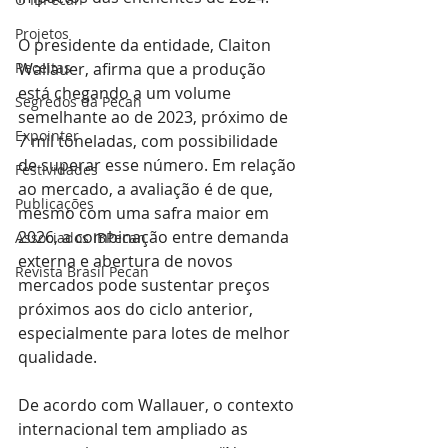
Projetos
O presidente da entidade, Claiton 
Receitas
Wallauer, afirma que a produção 
está chegando a um volume 
Segredos da Pecan
semelhante ao de 2023, próximo de 
Expointer
7 mil toneladas, com possibilidade 
de superar esse número. Em relação 
Festividades
ao mercado, a avaliação é de que, 
Publicações
mesmo com uma safra maior em 
2026, a combinação entre demanda 
Associados IBPecan
externa e abertura de novos 
Revista Brasil Pecan
mercados pode sustentar preços 
próximos aos do ciclo anterior, 
especialmente para lotes de melhor 
qualidade.
De acordo com Wallauer, o contexto 
internacional tem ampliado as 