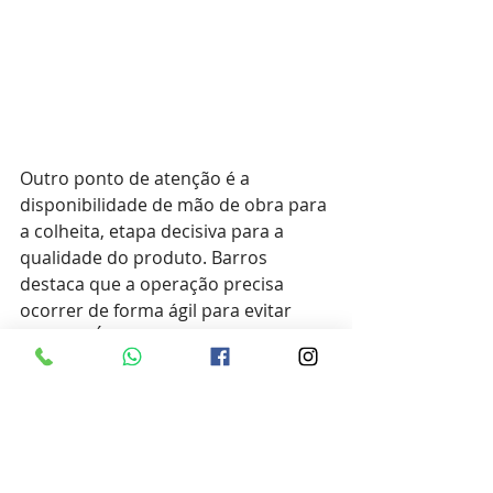
Outro ponto de atenção é a 
disponibilidade de mão de obra para 
a colheita, etapa decisiva para a 
qualidade do produto. Barros 
destaca que a operação precisa 
ocorrer de forma ágil para evitar 
perdas. “É fundamental que a 
colheita seja realizada rapidamente, 
evitando que os frutos permaneçam 
no solo, o que exige mão de obra e 
equipamentos adequados”, observa.