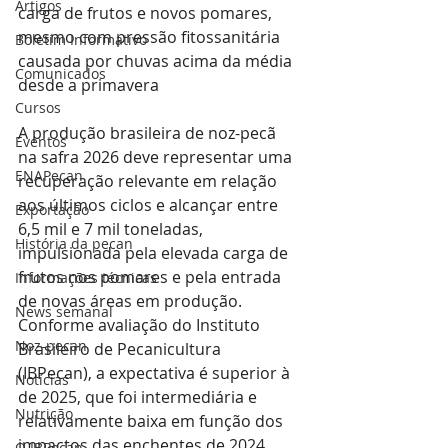
Artigos
carga de frutos e novos pomares, 
mesmo com pressão fitossanitária 
Boletim Informativo
causada por chuvas acima da média 
Comunicados
desde a primavera
Cursos
A produção brasileira de noz-pecã 
Eventos
na safra 2026 deve representar uma 
ENAPecan
recuperação relevante em relação 
aos últimos ciclos e alcançar entre 
Exportação
6,5 mil e 7 mil toneladas, 
História da pecan
impulsionada pela elevada carga de 
frutos nos pomares e pela entrada 
Informações técnicas
de novas áreas em produção. 
News semanal
Conforme avaliação do Instituto 
Noz-pecan
Brasileiro de Pecanicultura 
(IBPecan), a expectativa é superior à 
Notícias
de 2025, que foi intermediária e 
Nutrição
relativamente baixa em função dos 
impactos das enchentes de 2024.
O IBPecan