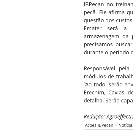
IBPecan no treina
pecã. Ele afirma q
questão dos custos
Emater será a pó
armazenagem da p
precisamos buscar
durante o período 
Responsável pela 
módulos de trabal
“Ao todo, serão env
Erechim, Caxias d
detalha. Serão capa
Redação: Agroeffecti
Ações IBPecan
Notícia