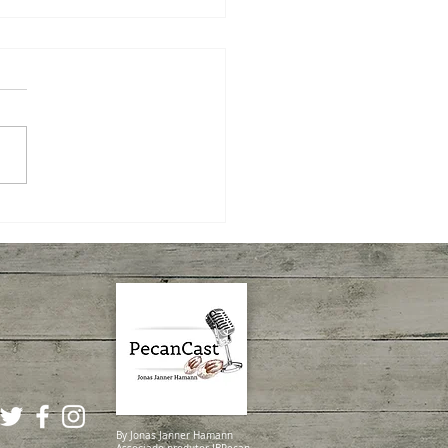
tura da Colheita da Noz-
: um momento de quem
a, cuida e constrói
By Jonas Janner Hamann