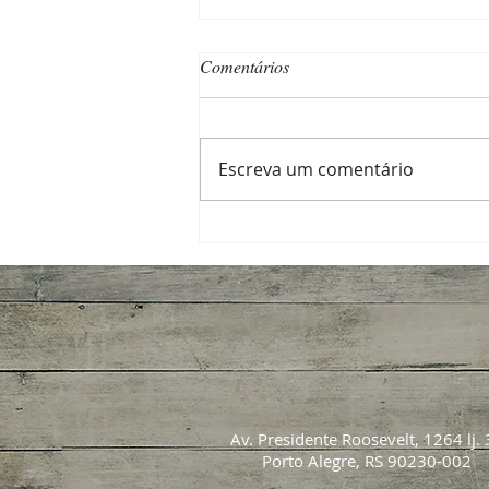
Comentários
Escreva um comentário
Inverno exige poda e controle de
doenças para proteger próxima
safra de noz-pecã
Av. Presidente Roosevelt, 1264 lj. 
Porto Alegre, RS 90230-002