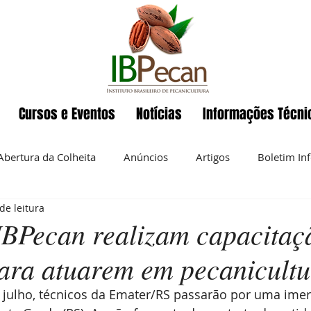
Cursos e Eventos
Notícias
Informações Técni
Abertura da Colheita
Anúncios
Artigos
Boletim In
de leitura
Eventos
ENAPecan
Exportação
História da pecan
IBPecan realizam capacitaç
para atuarem em pecanicultu
 semanal
Noz-pecan
Notícias
Nutrição
O IBP
e julho, técnicos da Emater/RS passarão por uma ime