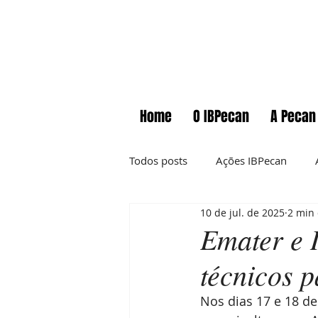
Home
O IBPecan
A Pecan
Todos posts
Ações IBPecan
10 de jul. de 2025
2 min 
Comunicados
Cursos
Emater e 
técnicos 
Informações técnicas
News
Nos dias 17 e 18 d