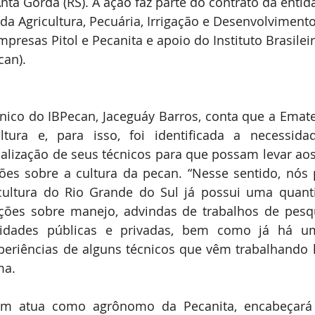
nta Gorda (RS). A ação faz parte do contrato da enti
Expointer
Festividades
Publicações
Associa
da Agricultura, Pecuária, Irrigação e Desenvolvimento 
presas Pitol e Pecanita e apoio do Instituto Brasileir
can).
nico do IBPecan, Jaceguáy Barros, conta que a Emat
ltura e, para isso, foi identificada a necessida
alização de seus técnicos para que possam levar aos
es sobre a cultura da pecan. “Nesse sentido, nós 
cultura do Rio Grande do Sul já possui uma quanti
ções sobre manejo, advindas de trabalhos de pesqu
ntidades públicas e privadas, bem como já há u
eriências de alguns técnicos que vêm trabalhando 
ma.
ém atua como agrônomo da Pecanita, encabeçará