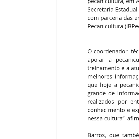
pecanicultura, em A
Receitas
Segredos da Pecan
Secretaria Estadual 
com parceria das em
Pecanicultura (IBPe
Revista Brasil Pecan
O coordenador  téc
apoiar a pecanicu
treinamento e a atu
melhores informaçõ
que hoje a pecani
grande de informa
realizados por e
conhecimento e exp
nessa cultura”, afir
Barros, que tamb