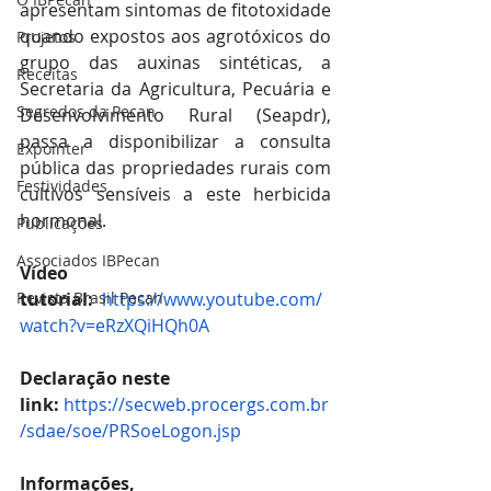
apresentam sintomas de fitotoxidade 
quando expostos aos agrotóxicos do 
Projetos
grupo das auxinas sintéticas, a 
Receitas
Secretaria da Agricultura, Pecuária e 
Segredos da Pecan
Desenvolvimento Rural (Seapdr), 
passa a disponibilizar a consulta 
Expointer
pública das propriedades rurais com 
Festividades
cultivos sensíveis a este herbicida 
hormonal. 
Publicações
Associados IBPecan
Vídeo 
Revista Brasil Pecan
tutorial:
https://www.youtube.com/
watch?v=eRzXQiHQh0A
Declaração neste 
link:
https://secweb.procergs.com.br
/sdae/soe/PRSoeLogon.jsp
Informações, 