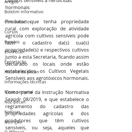
cultivos sensíveis a herbicidas 
Artigos
hormonais 
Boletim Informativo
Produtor que tenha propriedade 
Comunicados
rural com exploração de atividade 
Cursos
agrícola com cultivos sensíveis pode 
Eventos
fazer o cadastro da(s) sua(s) 
propriedade(s) e respectivos cultivos 
ENAPecan
junto a esta Secretaria, ficando assim 
Exportação
declarado os locais onde estão 
estabelecidos os Cultivos Vegetais 
História da pecan
Sensíveis aos agrotóxicos hormonais.
Informações técnicas
News semanal
Como parte da Instrução Normativa 
Seapdr 08/2019, e que estabelece o 
Noz-pecan
regramento do cadastro das 
Notícias
propriedades agrícolas e dos 
produtores que têm cultivos 
Nutrição
sensíveis, ou seja, aqueles que 
O IBPecan