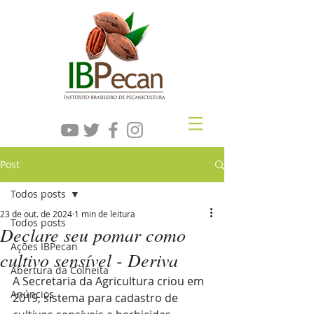
Post
Todos posts
23 de out. de 2024
1 min de leitura
Todos posts
Declare seu pomar como
Ações IBPecan
cultivo sensível - Deriva
Abertura da Colheita
A Secretaria da Agricultura criou em 
Anúncios
2019, sistema para cadastro de 