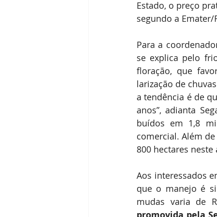
Estado, o preço pra
segundo a Emater/RS
Para a coordenadora
se explica pelo fr
floração, que favo
larização de chuvas
a tendência é de q
anos”, adianta Seg
buídos em 1,8 mil
comercial. Além de 
800 hectares neste 
Aos interessados em
que o manejo é sim
mudas varia de R
promovida pela Sec