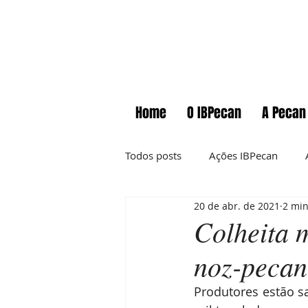
Home
O IBPecan
A Pecan
Todos posts
Ações IBPecan
20 de abr. de 2021
2 min
Comunicados
Cursos
Colheita 
noz-pecan
Informações técnicas
News
Produtores estão s