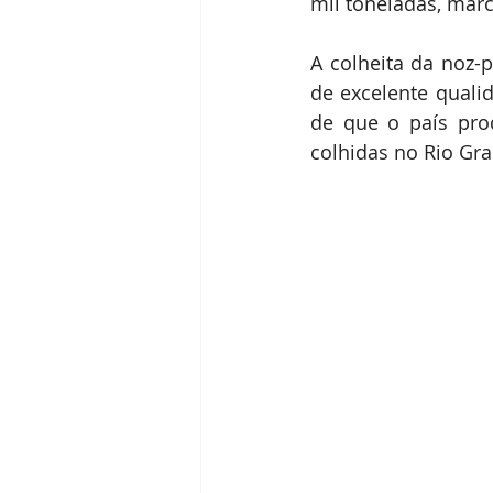
mil toneladas, mar
Receitas
Segredos da Pecan
A colheita da noz-p
de excelente qualid
Revista Brasil Pecan
de que o país prod
colhidas no Rio Gr