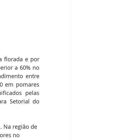
 florada e por 
rior a 60% no 
dimento entre 
20 em pomares 
ficados pelas 
a Setorial do 
. Na região de 
ores no 