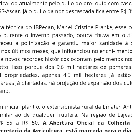
tica- do atualmente pelo quilo do pro- duto com casca
-Ascar. Já o quilo da noz descascada fica entre R$ 3
 técnica do IBPecan, Marlei Cristine Pranke, esse ce
io durante o inverno passado, pouca chuva em outu
receu a polinização e garantiu maior sanidade à pl
 nos últimos meses, que influenciou no enchi- mento 
ue novos recordes históricos ocorram pelo menos no
atto. Isso porque dos 9,6 mil hectares de pomares n
 propriedades, apenas 4,5 mil hectares já estã
áreas já plantadas, há projeção de expansão dos cult
ano. 
 iniciar plantio, o extensionista rural da Emater, Ant
ilar ao de qualquer frutífera. Na região de Lajead
$ 35 a R$ 50. 
A Abertura Oficial da Colheita 
retaria da Agricultura, está marcada para o dia 2