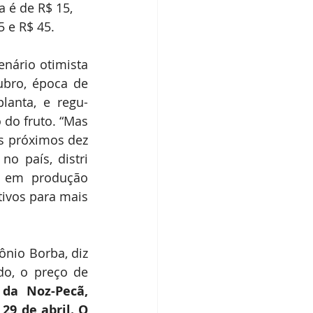
 é de R$ 15, 
5 e R$ 45.
nário otimista 
bro, época de 
anta, e regu- 
do fruto. “Mas 
s próximos dez 
o país, distri 
o em produção 
ivos para mais 
ônio Borba, diz 
o, o preço de 
da Noz-Pecã, 
9 de abril. O 