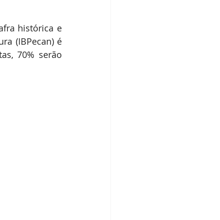
dos IBPecan
ra histórica e 
ra (IBPecan) é 
as, 70% serão 