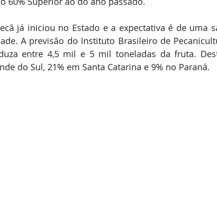
co 60% Superior ao do ano passado.
Expointer
Festividades
Publicações
Associa
ecã já iniciou no Estado e a expectativa é de uma saf
ade. A previsão do Instituto Brasileiro de Pecanicultu
uza entre 4,5 mil e 5 mil toneladas da fruta. Dest
ande do Sul, 21% em Santa Catarina e 9% no Paraná. 