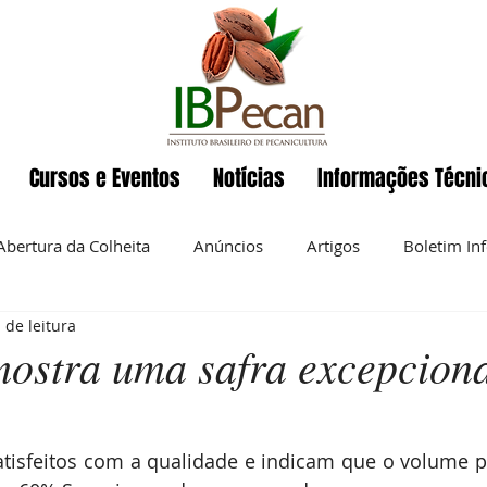
Cursos e Eventos
Notícias
Informações Técni
Abertura da Colheita
Anúncios
Artigos
Boletim In
 de leitura
Eventos
ENAPecan
Exportação
História da pecan
mostra uma safra excepciona
 semanal
Noz-pecan
Notícias
Nutrição
O IBP
atisfeitos com a qualidade e indicam que o volume p