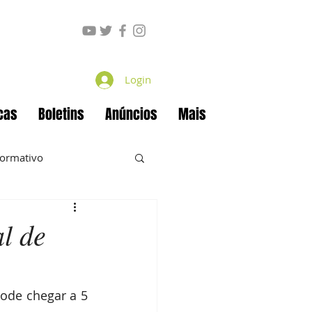
Login
cas
Boletins
Anúncios
Mais
formativo
l de
ecan
Projetos
ode chegar a 5 