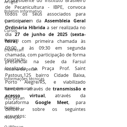
O presidente do Instituto Brasileiro 
Artigos
de Pecanicultura - IBPE, convoca 
Boletim Informativo
todos os seus associados para 
participarem da 
Assembleia Geral 
Comunicados
Ordinária Híbrida 
a ser realizada no 
Cursos
dia 
27 de junho de 2025 (sexta-
Eventos
feira)
, com primeira chamada às 
09:00 e às 09:30 em segunda 
ENAPecan
chamada, com participação de forma 
Exportação
presencial na sede da Farsul 
localizada na
Praça Prof. Saint 
História da pecan
Pastous,125 bairro Cidade Baixa, 
Informações técnicas
Porto Alegre/RS,
e viabilizado 
News semanal
também  através de 
transmissão e 
acesso virtual
, através da 
Noz-pecan
plataforma 
Google Meet
, para 
Notícias
deliberar sobre os seguintes 
assuntos:
Nutrição
O IBPecan