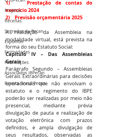
1)    Prestação de contas do 
exercício 2024
Projetos
2)    Previsão orçamentária 2025
Receitas
Segredos da Pecan
A realização da Assembleia na 
modalidade virtual, está prevista na 
Expointer
forma do seu Estatuto Social:
Festividades
Capitulo IV – Das Assembleias 
Gerais
Publicações
Parágrafo Segundo – Assembleias 
Associados IBPecan
Gerais Extraordinárias para decisões 
Revista Brasil Pecan
operacionais que não envolvam o 
estatuto e o regimento do IBPE 
poderão ser realizadas por meio não 
presencial, mediante prévia 
divulgação de pauta e realização de 
votação eletrônica com prazos 
definidos, e ampla divulgação de 
seus resultados, observadas as 