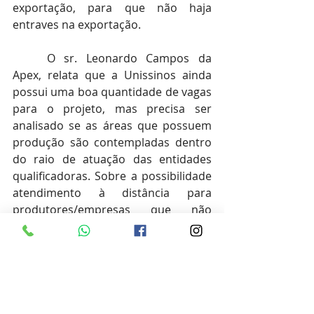
exportação, para que não haja 
entraves na exportação. 
	O sr. Leonardo Campos da 
Apex, relata que a Unissinos ainda 
possui uma boa quantidade de vagas 
para o projeto, mas precisa ser 
analisado se as áreas que possuem 
produção são contempladas dentro 
do raio de atuação das entidades 
qualificadoras. Sobre a possibilidade 
atendimento à distância para 
produtores/empresas que não 
estejam no raio de atuação. A equipe 
de atendimento fica situada em 
Brasília e realiza o atendimento ao 
país inteiro, porém, com restrições, 
por se tratar ainda de um projeto 
piloto com limitações. 