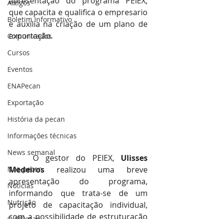
apresentação do programa PEIEX, 
Artigos
que capacita e qualifica o empresario 
Boletim Informativo
e auxilia na criação de um plano de 
exportação.
Comunicados
Cursos
Eventos
ENAPecan
Exportação
História da pecan
Informações técnicas
News semanal
	O gestor do PEIEX, 
Ulisses 
Noz-pecan
Medeiros 
realizou uma breve 
apresentação do programa, 
Notícias
informando que trata-se de um 
Nutrição
projeto de capacitação individual, 
com a possibilidade de estruturação 
O IBPecan