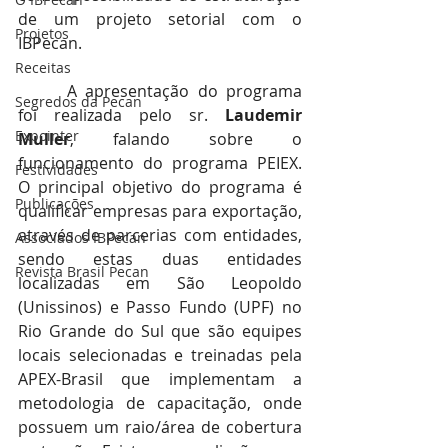
de um projeto setorial com o 
Projetos
IBPecan.
Receitas
 	A apresentação do programa 
Segredos da Pecan
foi realizada pelo sr. 
Laudemir 
Expointer
Muller
, falando sobre o 
funcionamento do programa PEIEX. 
Festividades
O principal objetivo do programa é 
Publicações
qualificar empresas para exportação, 
através de parcerias com entidades, 
Associados IBPecan
sendo estas duas entidades 
Revista Brasil Pecan
localizadas em São Leopoldo 
(Unissinos) e Passo Fundo (UPF) no 
Rio Grande do Sul que são equipes 
locais selecionadas e treinadas pela 
APEX-Brasil que implementam a 
metodologia de capacitação, onde 
possuem um raio/área de cobertura 