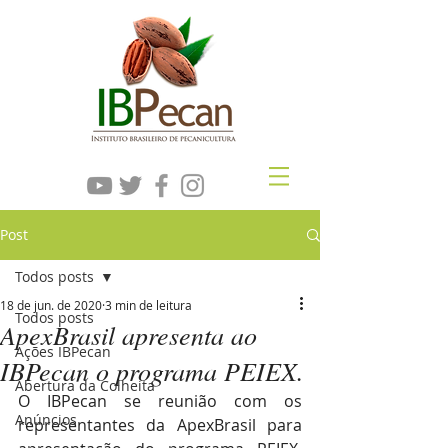
Post
Todos posts
18 de jun. de 2020
3 min de leitura
Todos posts
ApexBrasil apresenta ao
Ações IBPecan
IBPecan o programa PEIEX.
Abertura da Colheita
O IBPecan se reunião com os 
Anúncios
representantes da ApexBrasil para 