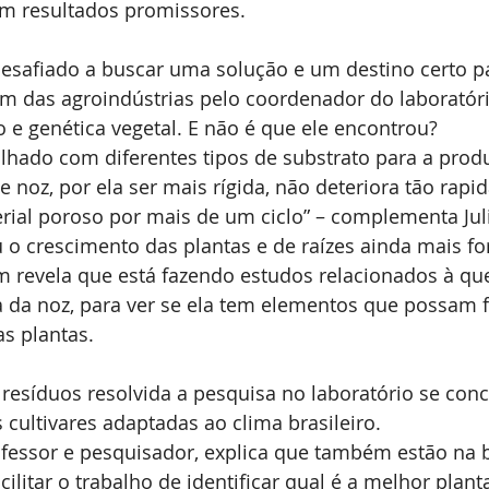
em resultados promissores.
desafiado a buscar uma solução e um destino certo pa
 das agroindústrias pelo coordenador do laboratório
e genética vegetal. E não é que ele encontrou?
alhado com diferentes tipos de substrato para a prod
 noz, por ela ser mais rígida, não deteriora tão rapi
rial poroso por mais de um ciclo” – complementa Jul
 o crescimento das plantas e de raízes ainda mais for
revela que está fazendo estudos relacionados à qu
a da noz, para ver se ela tem elementos que possam f
s plantas.
esíduos resolvida a pesquisa no laboratório se conc
cultivares adaptadas ao clima brasileiro.
ofessor e pesquisador, explica que também estão na 
ilitar o trabalho de identificar qual é a melhor plant