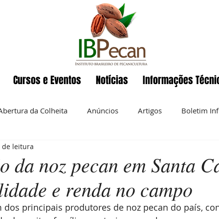
Cursos e Eventos
Notícias
Informações Técni
Abertura da Colheita
Anúncios
Artigos
Boletim In
 de leitura
Eventos
ENAPecan
Exportação
História da pecan
o da noz pecan em Santa Ca
ilidade e renda no campo
 semanal
Noz-pecan
Notícias
Nutrição
O IBP
 dos principais produtores de noz pecan do país, con