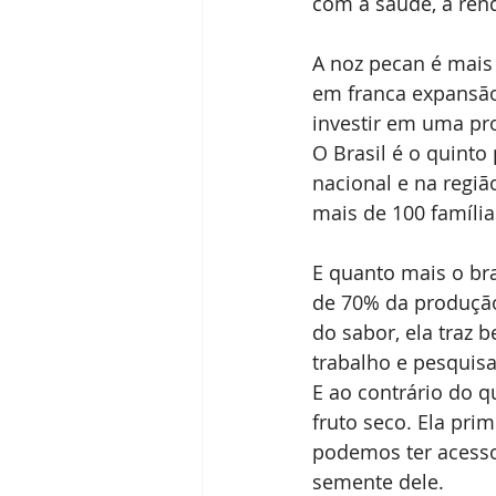
com a saúde, a rend
Receitas
Segredos da Pecan
A noz pecan é mais
em franca expansão
Revista Brasil Pecan
investir em uma pr
O Brasil é o quinto
nacional e na regi
mais de 100 famíli
E quanto mais o bra
de 70% da produção
do sabor, ela traz 
trabalho e pesquis
E ao contrário do 
fruto seco. Ela pri
podemos ter acesso
semente dele.