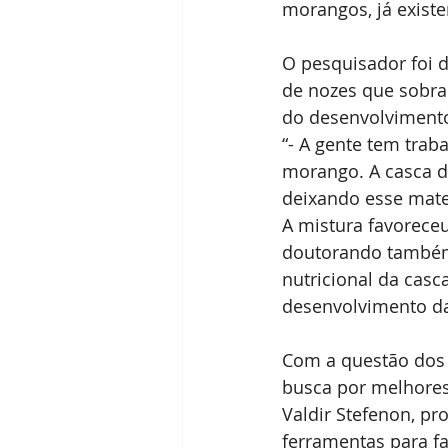
morangos, já exist
O pesquisador foi 
de nozes que sobram
do desenvolvimento 
“- A gente tem trab
morango. A casca de
deixando esse mate
A mistura favoreceu
doutorando também 
nutricional da casc
desenvolvimento da
Com a questão dos r
busca por melhores 
Valdir Stefenon, pr
ferramentas para fac