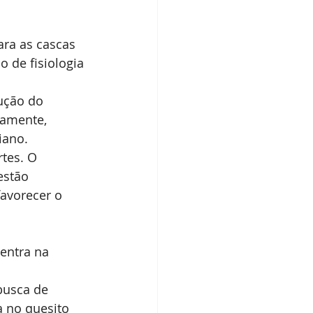
ra as cascas 
 de fisiologia 
ução do 
damente, 
iano.
tes. O 
estão 
avorecer o 
entra na 
busca de 
a no quesito 