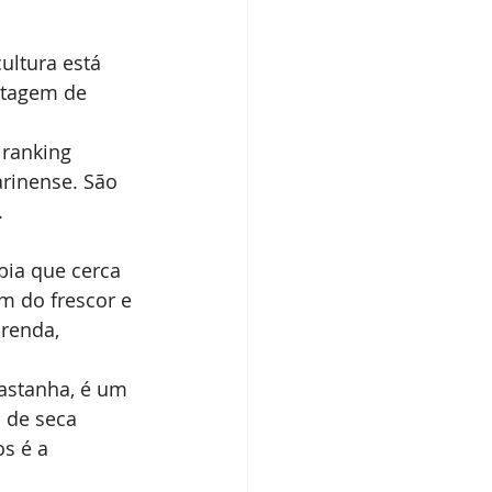
dos IBPecan
ultura está 
ntagem de 
 ranking 
rinense. São 
.
bia que cerca 
m do frescor e 
renda, 
astanha, é um 
 de seca 
s é a 