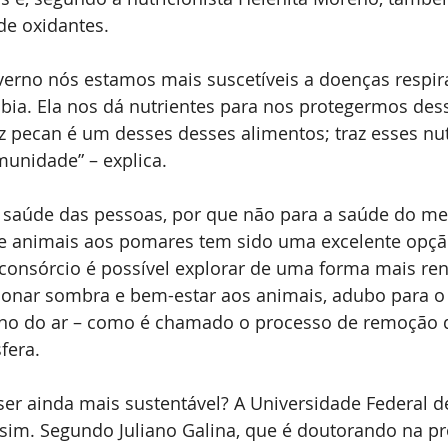
de oxidantes.
verno nós estamos mais suscetíveis a doenças respira
ábia. Ela nos dá nutrientes para nos protegermos des
oz pecan é um desses desses alimentos; traz esses nut
munidade” – explica.
a saúde das pessoas, por que não para a saúde do m
 de animais aos pomares tem sido uma excelente opçã
consórcio é possível explorar de uma forma mais ren
ionar sombra e bem-estar aos animais, adubo para o 
no do ar – como é chamado o processo de remoção 
fera.
ser ainda mais sustentável? A Universidade Federal d
 sim. Segundo Juliano Galina, que é doutorando na p