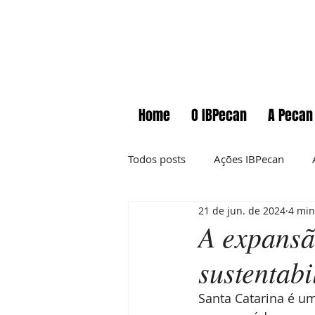
Home
O IBPecan
A Pecan
Todos posts
Ações IBPecan
21 de jun. de 2024
4 min
Comunicados
Cursos
A expansã
sustentab
Informações técnicas
News
Santa Catarina é um