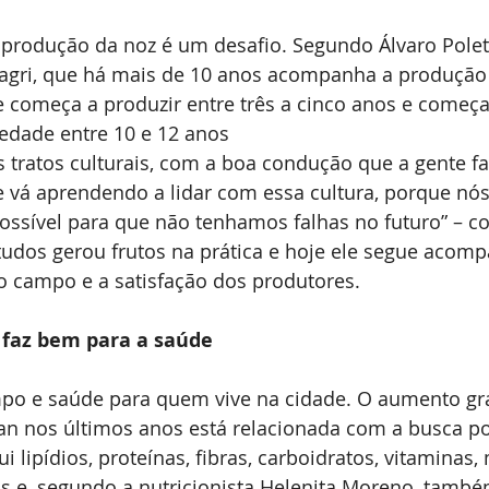
produção da noz é um desafio. Segundo Álvaro Polett
pagri, que há mais de 10 anos acompanha a produção 
e começa a produzir entre três a cinco anos e começa 
iedade entre 10 e 12 anos
s tratos culturais, com a boa condução que a gente fa
e vá aprendendo a lidar com essa cultura, porque nó
ossível para que não tenhamos falhas no futuro” – c
tudos gerou frutos na prática e hoje ele segue acom
o campo e a satisfação dos produtores.
faz bem para a saúde
po e saúde para quem vive na cidade. O aumento gra
an nos últimos anos está relacionada com a busca po
i lipídios, proteínas, fibras, carboidratos, vitaminas,
s e, segundo a nutricionista Helenita Moreno, tamb