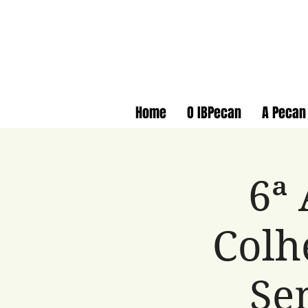
Home
O IBPecan
A Pecan
6ª 
Colh
Se