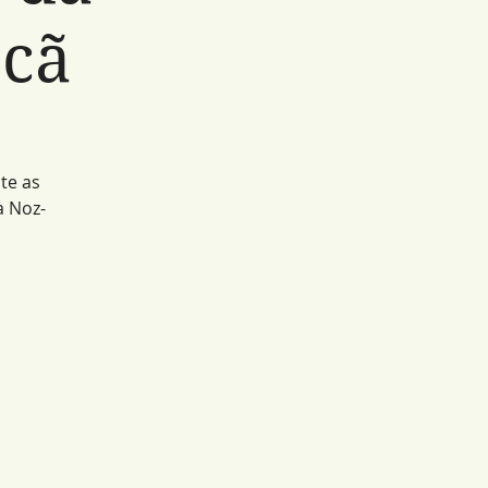
ecã
te as
a Noz-