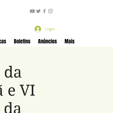
Login
cas
Boletins
Anúncios
Mais
l da
 e VI
 da