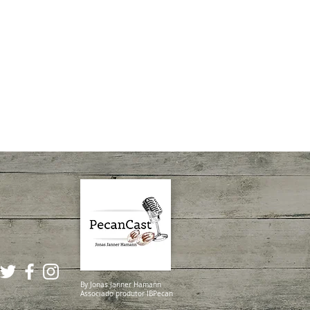
By Jonas Janner Hamann
Associado produtor IBPecan