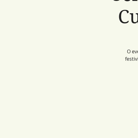
Cu
O ev
festi