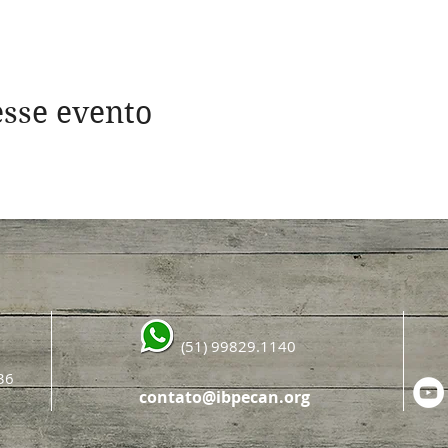
sse evento
(51) 99829.1140
36
contato@ibpecan.org