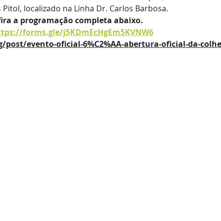
itol, localizado na Linha Dr. Carlos Barbosa.
ira a programação completa abaixo.
ttps://forms.gle/j5KDmEcHgEm5KVNW6
/post/evento-oficial-6%C2%AA-abertura-oficial-da-colh