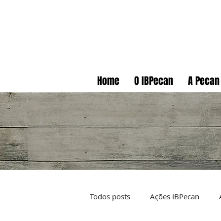
Home
O IBPecan
A Pecan
Todos posts
Ações IBPecan