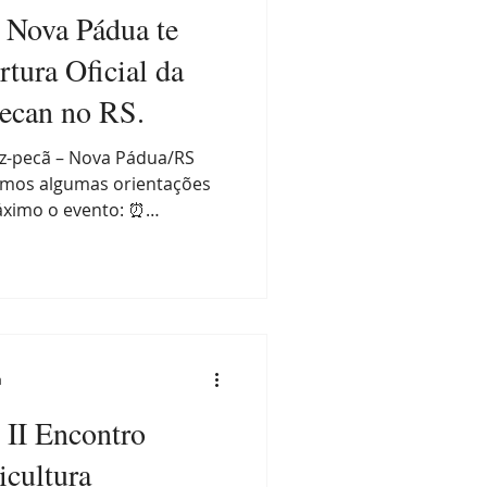
: Nova Pádua te
rtura Oficial da
Pecan no RS.
oz-pecã – Nova Pádua/RS
amos algumas orientações
áximo o evento: ⏰
– 09:30 Credenciamento e
:30 – 10:00 Abertura, boas-
es da pecanicultura:
 impresso ''Nogueira-pecã:
ectivas'' Nova edição da
– 11:00 Painel temático com
a
II Encontro
icultura