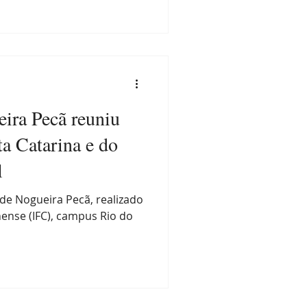
ira Pecã reuniu
ta Catarina e do
l
de Nogueira Pecã, realizado
nense (IFC), campus Rio do