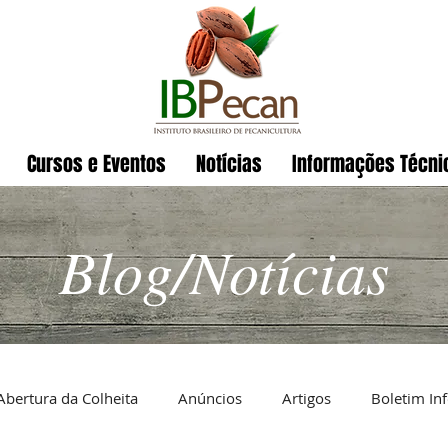
Cursos e Eventos
Notícias
Informações Técni
Blog/Notícias
Abertura da Colheita
Anúncios
Artigos
Boletim In