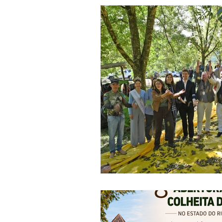
Comunicados
Cursos
Informações técnicas
News
Receitas
Segredos da Pecan
Revista Brasil Pecan