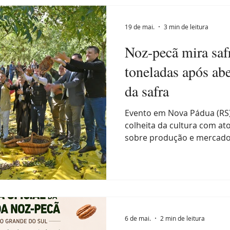
Eventos
ENAPecan
Exportação
História da pecan
19 de mai.
3 min de leitura
Noz-pecã mira safr
 semanal
Noz-pecan
Notícias
Nutrição
O IBP
toneladas após abe
da safra
Expointer
Festividades
Publicações
Associa
Evento em Nova Pádua (RS) 
colheita da cultura com ato
sobre produção e mercado A
Colheita da Noz-Pecã aconte
em Nova Pádua. A program
Comunitário da Capela Sag
comunidade de Travessão B
Arlindo Marostica, em Nova
também foi lançado o livr
6 de mai.
2 min de leitura
pecã, obra com 82 autores