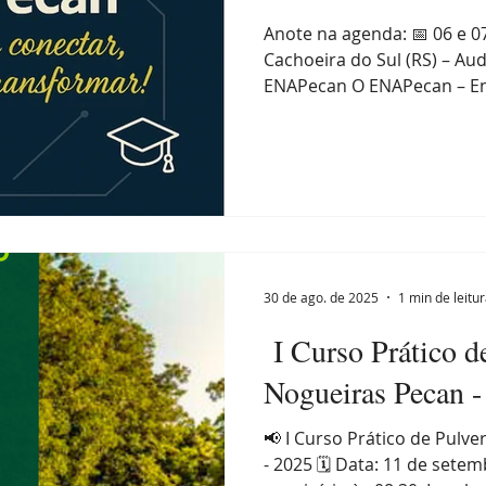
Anote na agenda: 📅 06 e 
Cachoeira do Sul (RS) – Au
ENAPecan O ENAPecan – En
30 de ago. de 2025
1 min de leitu
I Curso Prático d
Nogueiras Pecan -
📢 I Curso Prático de Pulverização em Nogueiras Pecan
- 2025 🗓 Data: 11 de setembro de 2025, terça-feira,