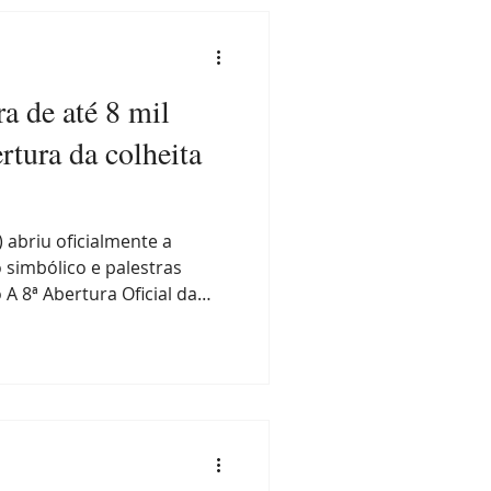
a de até 8 mil
ecan
Projetos
rtura da colheita
dos IBPecan
abriu oficialmente a
 simbólico e palestras
 8ª Abertura Oficial da
ceu nesta sexta-feira (8),
ação ocorreu no Salão
rado Coração de Jesus, na
onito, e na propriedade de
 Pádua (RS). Na ocasião,
o da Embrapa, Nogueira-
, que