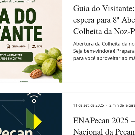
Guia do Visitante
espera para 8ª Abe
Colheita da Noz-
Abertura da Colheita da n
Seja bem-vindo(a)! Prepar
para você aproveitar ao m
Programação do dia 08:30 
visita livre aos estandes 09
vindas e notícias e novidad
Entrega simbólico do livro
cultivo, benefícios e persp
Revista Brasil Pecan 10:00 
11 de set. de 2025
2 min de leitur
convidados — ''Entre o po
ENAPecan 2025 – 
Nacional da Pecan